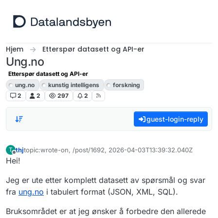
Hopp til innhold
Hjem
Etterspør datasett og API-er
Ung.no
Etterspør datasett og API-er
ung.no
kunstig intelligens
forskning
2
2
297
2
guest-login-reply
thj
topic:wrote-on, /post/1692, 2026-04-03T13:39:32.040Z
T
Sist endret av
Frakoblet
Hei!
Jeg er ute etter komplett datasett av spørsmål og svar
fra
ung.no
i tabulert format (JSON, XML, SQL).
Bruksområdet er at jeg ønsker å forbedre den allerede