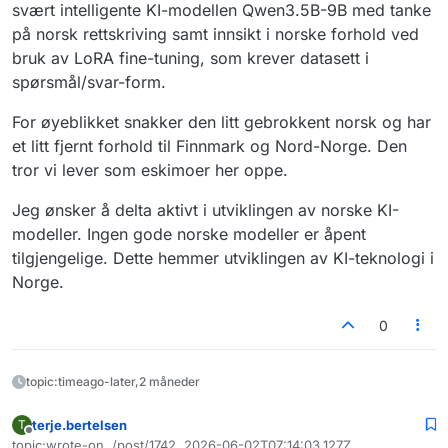
svært intelligente KI-modellen Qwen3.5B-9B med tanke
på norsk rettskriving samt innsikt i norske forhold ved
bruk av LoRA fine-tuning, som krever datasett i
spørsmål/svar-form.
For øyeblikket snakker den litt gebrokkent norsk og har
et litt fjernt forhold til Finnmark og Nord-Norge. Den
tror vi lever som eskimoer her oppe.
Jeg ønsker å delta aktivt i utviklingen av norske KI-
modeller. Ingen gode norske modeller er åpent
tilgjengelige. Dette hemmer utviklingen av KI-teknologi i
Norge.
0
topic:timeago-later,2 måneder
terje.bertelsen
T
Frakoblet
topic:wrote-on, /post/1742, 2026-06-02T07:14:03.127Z