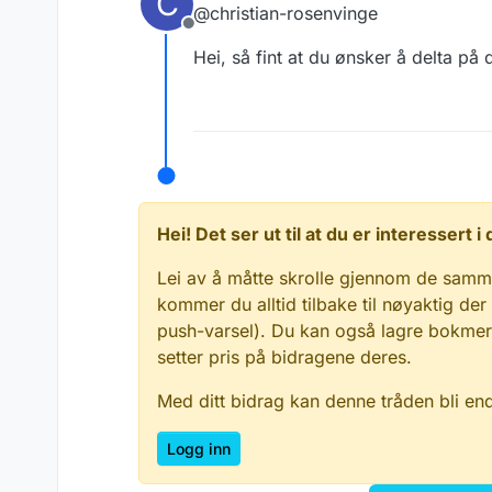
C
@christian-rosenvinge
Christian Rosenvi
Frakoblet
901 16 826
Hei, så fint at du ønsker å delta på
christian.rosenvin
Hei! Det ser ut til at du er interessert
Lei av å måtte skrolle gjennom de samm
kommer du alltid tilbake til nøyaktig der
push-varsel). Du kan også lagre bokmerke
setter pris på bidragene deres.
Med ditt bidrag kan denne tråden bli en
Logg inn