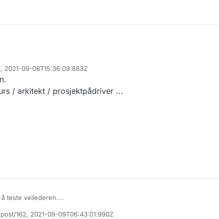
61, 2021-09-08T15:36:09.883Z
n.
rs / arkitekt / prosjektpådriver ...
 å teste veilederen.
ynet som IT ressurs / arkitekt / prosjektpådriver ...
 /post/162, 2021-09-09T06:43:01.990Z