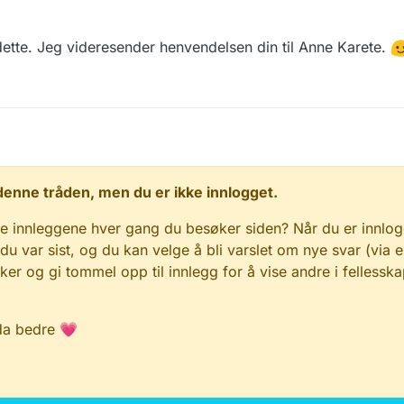
nge
 dette. Jeg videresender henvendelsen din til Anne Karete.
ge@mattilsynet.no
 i denne tråden, men du er ikke innlogget.
e innleggene hver gang du besøker siden? Når du er innlog
 du var sist, og du kan velge å bli varslet om nye svar (via e
r og gi tommel opp til innlegg for å vise andre i fellesska
da bedre 💗