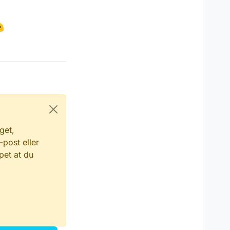
get,
-post eller
pet at du