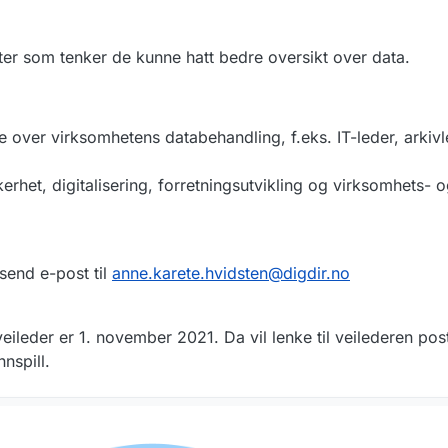
ter som tenker de kunne hatt bedre oversikt over data.
se over virksomhetens databehandling, f.eks. IT-leder, arkiv
kerhet, digitalisering, forretningsutvikling og virksomhets- o
 send e-post til
anne.karete.hvidsten@digdir.no
 veileder er 1. november 2021. Da vil lenke til veilederen pos
nspill.