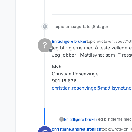
topic:timeago-later,8 dager
En tidligere bruker
topic:wrote-on, /post/1
?
Sist endret av
jeg blir gjerne med å teste veiledere
Frakoblet
Jeg jobber i Mattilsynet som IT ressu
Mvh
Christian Rosenvinge
901 16 826
christian.rosenvinge@mattilsynet.no
jeg blir gjerne med
En tidligere bruker
?
Jeg jobber i Mattils
christiane.andrea.frohlich
topic:wrote-on,
Mvh
Sist endret av