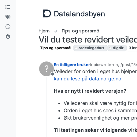
Hopp til innhold
Hjem
Tips og spørsmål
Vil du teste revidert veil
Tips og spørsmål
ordeniegethus
digdir
3
in
En tidligere bruker
topic:wrote-on, /post/1
?
Sist endret av christiane
Veileder for orden i eget hus hjelpe
Frakoblet
kan du lese på data.norge.no
Hva er nytt i revidert versjon?
Veilederen skal være nyttig f
Orden i eget hus sees i sammen
Økt brukervennlighet og mer prak
Til testingen søker vi følgende vir