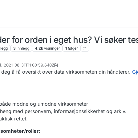
eder for orden i eget hus? Vi søker t
nlegg
3
innlegg
4.2k
visninger
1
følger
54, 2021-08-31T11:00:59.640Z
.andrea.frohlich
r deg å få oversikt over data virksomheten din håndterer.
Gj
or både modne og umodne virksomheter
heng med personvern, informasjonssikkerhet og arkiv.
tisk rettet.
ksomheter/roller: