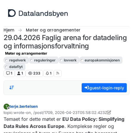
Hopp til innhold
Hjem
Møter og arrangementer
29.04.2026 Faglig arena for datadeling
og informasjonsforvaltning
Møter og arrangementer
regelverk
reguleringer
lovverk
europakommisjonen
dataflyt
1
1
233
1
guest-login-reply
terje.bertelsen
T
Frakoblet
topic:wrote-on, /post/1709, 2026-04-23T05:58:02.423Z
Sist endret av terje.bertelsen
Temaet for dette møtet er
EU Data Policy: Simplifying
Data Rules Across Europe
. Komplekse regler og