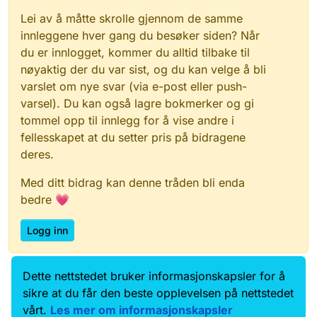
Lei av å måtte skrolle gjennom de samme
innleggene hver gang du besøker siden? Når
du er innlogget, kommer du alltid tilbake til
nøyaktig der du var sist, og du kan velge å bli
varslet om nye svar (via e-post eller push-
varsel). Du kan også lagre bokmerker og gi
tommel opp til innlegg for å vise andre i
fellesskapet at du setter pris på bidragene
deres.
Med ditt bidrag kan denne tråden bli enda
bedre 💗
Logg inn
Dette nettstedet bruker informasjonskapsler for å
Data.norge.no
Kontakt oss
sikre at du får den beste opplevelsen på nettstedet
Samtykke og brukervilkår
vårt.
Les mer om informasjonskapsler