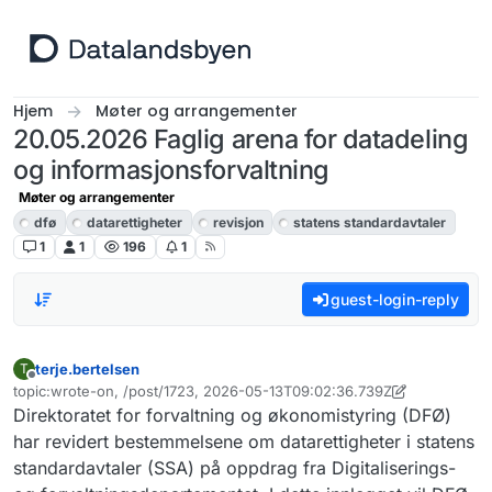
Hopp til innhold
Hjem
Møter og arrangementer
20.05.2026 Faglig arena for datadeling
og informasjonsforvaltning
Møter og arrangementer
dfø
datarettigheter
revisjon
statens standardavtaler
1
1
196
1
guest-login-reply
terje.bertelsen
T
Frakoblet
topic:wrote-on, /post/1723, 2026-05-13T09:02:36.739Z
Sist endret av terje.bertelsen
Direktoratet for forvaltning og økonomistyring (DFØ)
har revidert bestemmelsene om datarettigheter i statens
standardavtaler (SSA) på oppdrag fra Digitaliserings-