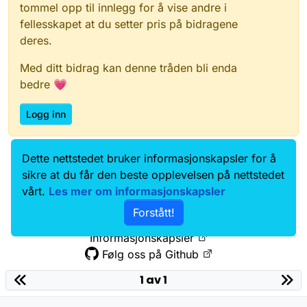
tommel opp til innlegg for å vise andre i
fellesskapet at du setter pris på bidragene
deres.
Med ditt bidrag kan denne tråden bli enda
bedre 💗
Logg inn
Dette nettstedet bruker informasjonskapsler for å
Data.norge.no
Kontakt oss
sikre at du får den beste opplevelsen på nettstedet
Samtykke og brukervilkår
vårt.
Les mer om informasjonskapsler
Tilgjengelighetserklæring
Forstått!
Personvernerklæring
Informasjonskapsler
Følg oss på Github
1 av 1