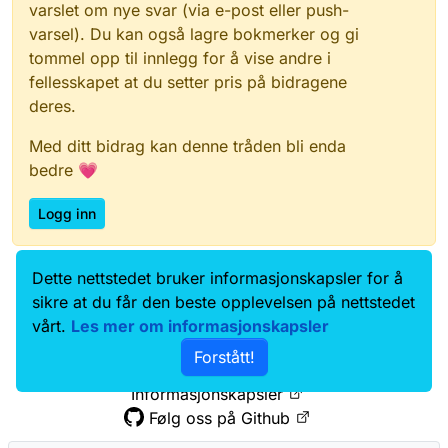
varslet om nye svar (via e-post eller push-
varsel). Du kan også lagre bokmerker og gi
tommel opp til innlegg for å vise andre i
fellesskapet at du setter pris på bidragene
deres.
Med ditt bidrag kan denne tråden bli enda
bedre 💗
Logg inn
Dette nettstedet bruker informasjonskapsler for å
Data.norge.no
Kontakt oss
sikre at du får den beste opplevelsen på nettstedet
Samtykke og brukervilkår
vårt.
Les mer om informasjonskapsler
Tilgjengelighetserklæring
Forstått!
Personvernerklæring
Informasjonskapsler
Følg oss på Github