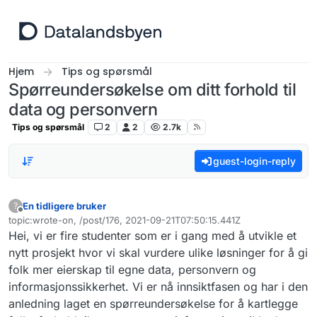
Hopp til innhold
Hjem
Tips og spørsmål
Spørreundersøkelse om ditt forhold til
data og personvern
Tips og spørsmål
2
2
2.7k
guest-login-reply
En tidligere bruker
?
Frakoblet
topic:wrote-on, /post/176, 2021-09-21T07:50:15.441Z
Sist endret av
Hei, vi er fire studenter som er i gang med å utvikle et
nytt prosjekt hvor vi skal vurdere ulike løsninger for å gi
folk mer eierskap til egne data, personvern og
informasjonssikkerhet. Vi er nå innsiktfasen og har i den
anledning laget en spørreundersøkelse for å kartlegge