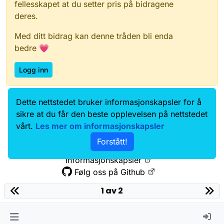
fellesskapet at du setter pris på bidragene
deres.
Med ditt bidrag kan denne tråden bli enda
bedre 💗
Logg inn
Dette nettstedet bruker informasjonskapsler for å
Data.norge.no
Kontakt oss
sikre at du får den beste opplevelsen på nettstedet
Samtykke og brukervilkår
vårt.
Les mer om informasjonskapsler
Tilgjengelighetserklæring
Forstått!
Personvernerklæring
Informasjonskapsler
Følg oss på Github
1 av 2