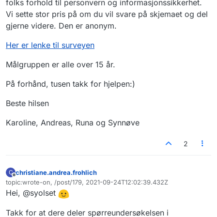
folks forhold til personvern og informasjonssikkerhet.
Vi sette stor pris på om du vil svare på skjemaet og del
gjerne videre. Den er anonym.
Her er lenke til surveyen
Målgruppen er alle over 15 år.
På forhånd, tusen takk for hjelpen:)
Beste hilsen
Karoline, Andreas, Runa og Synnøve
2
christiane.andrea.frohlich
C
Frakoblet
topic:wrote-on, /post/179, 2021-09-24T12:02:39.432Z
Sist endret av
Hei, @syolset
Takk for at dere deler spørreundersøkelsen i