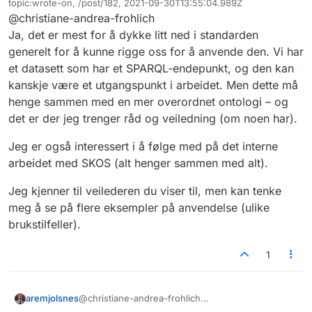
topic:wrote-on, /post/182, 2021-09-30T13:55:04.989Z
eller sikter du til et kurs som går mer
Sist endret av
@christiane-andrea-frohlich
på det interne arbeidet med SKOS?
Jeg har spurt Språkrådet hva slags
kursmateriell de besitter, ellers kan jeg
Ja, det er mest for å dykke litt ned i standarden
vise til veilederen for for SKOS-AP:
Skal holde deg oppdatert på hva jeg
generelt for å kunne rigge oss for å anvende den. Vi har
https://data.norge.no/specification/sk
finner!
et datasett som har et SPARQL-endepunkt, og den kan
os-ap-no-begrep/
kanskje være et utgangspunkt i arbeidet. Men dette må
henge sammen med en mer overordnet ontologi – og
det er der jeg trenger råd og veiledning (om noen har).
Jeg er også interessert i å følge med på det interne
arbeidet med SKOS (alt henger sammen med alt).
Jeg kjenner til veilederen du viser til, men kan tenke
meg å se på flere eksempler på anvendelse (ulike
brukstilfeller).
1
@christiane-andrea-frohlich
aremjolsnes
Ja, det er mest for å dykke litt ned i standarden