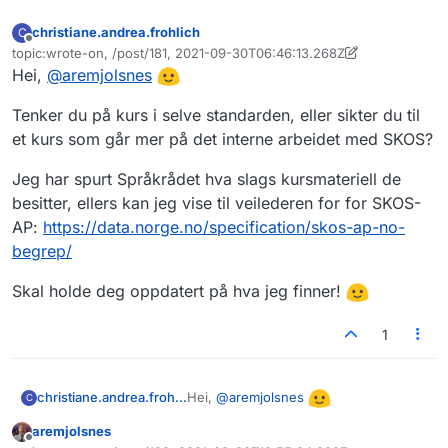
christiane.andrea.frohlich
C
Frakoblet
topic:wrote-on, /post/181, 2021-09-30T06:46:13.268Z
Sist endret av christiane.andrea.frohlich
Hei,
@
aremjolsnes
Tenker du på kurs i selve standarden, eller sikter du til
et kurs som går mer på det interne arbeidet med SKOS?
Jeg har spurt Språkrådet hva slags kursmateriell de
besitter, ellers kan jeg vise til veilederen for for SKOS-
AP:
https://data.norge.no/specification/skos-ap-no-
begrep/
Skal holde deg oppdatert på hva jeg finner!
1
Hei,
@
aremjolsnes
christiane.andrea.frohlich
C
aremjolsnes
Tenker du på kurs i selve standarden,
Frakoblet