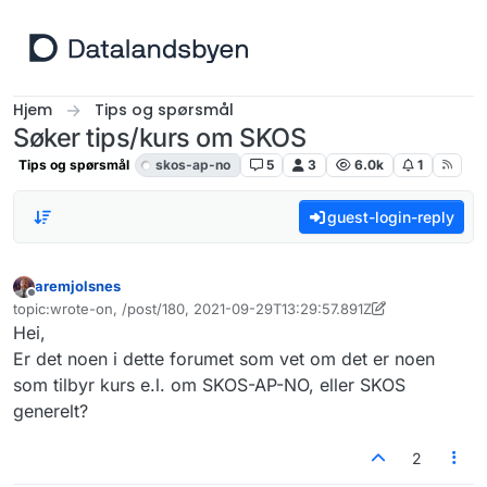
Hopp til innhold
Hjem
Tips og spørsmål
Søker tips/kurs om SKOS
Tips og spørsmål
skos-ap-no
5
3
6.0k
1
guest-login-reply
aremjolsnes
Frakoblet
topic:wrote-on, /post/180, 2021-09-29T13:29:57.891Z
Sist endret av aremjolsnes
Hei,
Er det noen i dette forumet som vet om det er noen
som tilbyr kurs e.l. om SKOS-AP-NO, eller SKOS
generelt?
2