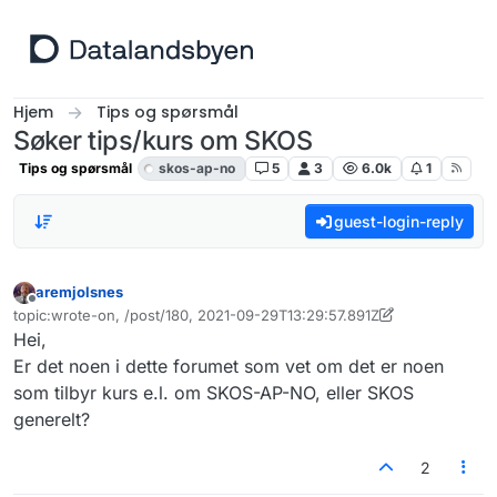
Hopp til innhold
Hjem
Tips og spørsmål
Søker tips/kurs om SKOS
Tips og spørsmål
skos-ap-no
5
3
6.0k
1
guest-login-reply
aremjolsnes
Frakoblet
topic:wrote-on, /post/180, 2021-09-29T13:29:57.891Z
Sist endret av aremjolsnes
Hei,
Er det noen i dette forumet som vet om det er noen
som tilbyr kurs e.l. om SKOS-AP-NO, eller SKOS
generelt?
2