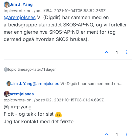
Jim J. Yang
generelt for å kunne rigge oss for å anvende den.
Jeg er også interessert i å følge med på det
Frakoblet
topic:wrote-on, /post/184, 2021-10-04T05:58:52.369Z
Vi har et datasett som har et SPARQL-endepunkt,
interne arbeidet med SKOS (alt henger sammen
Sist endret av
@
aremjolsnes
Vi (Digdir) har sammen med en
og den kan kanskje være et utgangspunkt i
med alt).
Jeg kjenner til veilederen du viser til, men kan
arbeidet. Men dette må henge sammen med en
tenke meg å se på flere eksempler på anvendelse
arbeidsgruppe utarbeidet SKOS-AP-NO, og vi forteller
mer overordnet ontologi – og det er der jeg
(ulike brukstilfeller).
mer enn gjerne hva SKOS-AP-NO er ment for (og
trenger råd og veiledning (om noen har).
dermed også hvordan SKOS brukes).
1
topic:timeago-later,11 dager
Jim J. Yang
@
aremjolsnes
Vi (Digdir) har sammen med en
arbeidsgruppe utarbeidet SKOS-AP-NO, og vi
aremjolsnes
forteller mer enn gjerne hva SKOS-AP-NO er ment
Frakoblet
topic:wrote-on, /post/192, 2021-10-15T08:01:24.699Z
for (og dermed også hvordan SKOS brukes).
Sist endret av
@jim-j-yang
Flott - og takk for sist
Jeg tar kontakt med det første
1