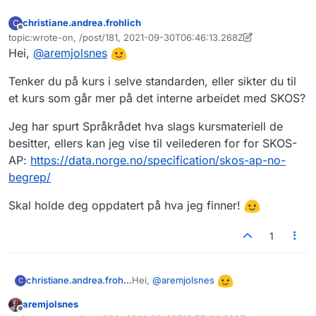
christiane.andrea.frohlich
C
Frakoblet
topic:wrote-on, /post/181, 2021-09-30T06:46:13.268Z
Sist endret av christiane.andrea.frohlich
Hei,
@
aremjolsnes
Tenker du på kurs i selve standarden, eller sikter du til
et kurs som går mer på det interne arbeidet med SKOS?
Jeg har spurt Språkrådet hva slags kursmateriell de
besitter, ellers kan jeg vise til veilederen for for SKOS-
AP:
https://data.norge.no/specification/skos-ap-no-
begrep/
Skal holde deg oppdatert på hva jeg finner!
1
Hei,
@
aremjolsnes
christiane.andrea.frohlich
C
aremjolsnes
Tenker du på kurs i selve standarden,
Frakoblet