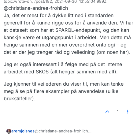
topic:wrote-on, /post/182, 2021-09-30T13:55:04.989Z
eller sikter du til et kurs som går mer
Sist endret av
@christiane-andrea-frohlich
på det interne arbeidet med SKOS?
Jeg har spurt Språkrådet hva slags
kursmateriell de besitter, ellers kan jeg
Ja, det er mest for å dykke litt ned i standarden
vise til veilederen for for SKOS-AP:
Skal holde deg oppdatert på hva jeg
generelt for å kunne rigge oss for å anvende den. Vi har
https://data.norge.no/specification/sk
finner!
et datasett som har et SPARQL-endepunkt, og den kan
os-ap-no-begrep/
kanskje være et utgangspunkt i arbeidet. Men dette må
henge sammen med en mer overordnet ontologi – og
det er der jeg trenger råd og veiledning (om noen har).
Jeg er også interessert i å følge med på det interne
arbeidet med SKOS (alt henger sammen med alt).
Jeg kjenner til veilederen du viser til, men kan tenke
meg å se på flere eksempler på anvendelse (ulike
brukstilfeller).
1
@christiane-andrea-frohlich
aremjolsnes
Ja, det er mest for å dykke litt ned i standarden