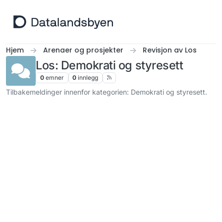
Hopp til innhold
Hjem
Arenaer og prosjekter
Revisjon av Los
Los: Demokrati og styresett
0
emner
0
innlegg
Tilbakemeldinger innenfor kategorien: Demokrati og styresett.