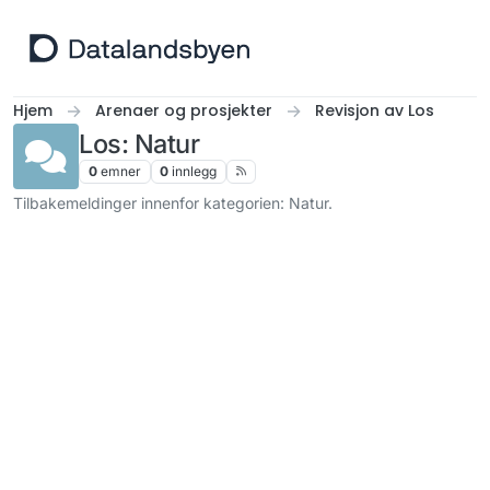
Hopp til innhold
Hjem
Arenaer og prosjekter
Revisjon av Los
Los: Natur
0
emner
0
innlegg
Tilbakemeldinger innenfor kategorien: Natur.