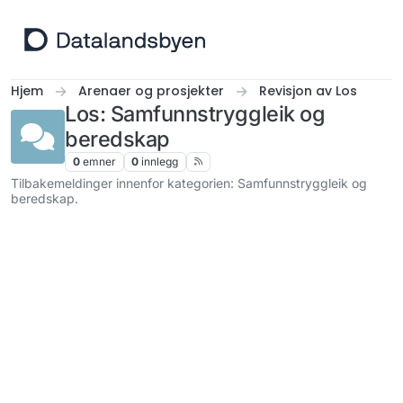
Hopp til innhold
Hjem
Arenaer og prosjekter
Revisjon av Los
Los: Samfunnstryggleik og
beredskap
0
emner
0
innlegg
Tilbakemeldinger innenfor kategorien: Samfunnstryggleik og
beredskap.