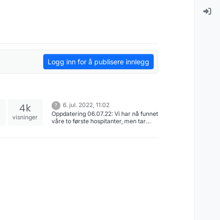
Logg inn for å publisere innlegg
4k
6. jul. 2022, 11:02
?
Oppdatering 06.07.22: Vi har nå funnet
visninger
våre to første hospitanter, men tar
gjerne imot meldinger fra kandidater
som kan ha interesse i en eventuell
utvidelse av antallet hospitanter på et
senere tidspunkt.