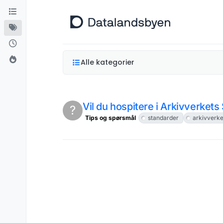
Hopp til innhold
Alle kategorier
Vil du hospitere i Arkivverket
?
Tips og spørsmål
standarder
arkivverke