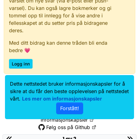
varslet om nye svar (via e-post eller push-
nye ting
varsel). Du kan også lagre bokmerker og gi
tommel opp til innlegg for å vise andre i
fellesskapet at du setter pris på bidragene
deres.
Med ditt bidrag kan denne tråden bli enda
bedre 💗
Logg inn
Dette nettstedet bruker informasjonskapsler for å
Data.norge.no
Kontakt oss
sikre at du får den beste opplevelsen på nettstedet
Samtykke og brukervilkår
vårt.
Les mer om informasjonskapsler
Tilgjengelighetserklæring
Forstått!
Personvernerklæring
Informasjonskapsler
Følg oss på Github
1 av 2