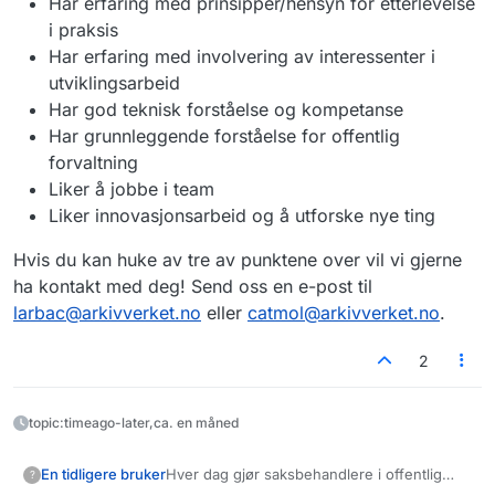
Har erfaring med prinsipper/hensyn for etterlevelse
i praksis​
Har erfaring med involvering av interessenter i
utviklingsarbeid​
Har god teknisk forståelse og kompetanse ​
Har grunnleggende forståelse for offentlig
forvaltning ​
Liker å jobbe i team​
Liker innovasjonsarbeid og å utforske nye ting
Hvis du kan huke av tre av punktene over vil vi gjerne
ha kontakt med deg! Send oss en e-post til
larbac@arkivverket.no
eller
catmol@arkivverket.no
.
2
topic:timeago-later,ca. en måned
Hver dag gjør saksbehandlere i offentlig
En tidligere bruker
?
forvaltning tusenvis av vedtak og