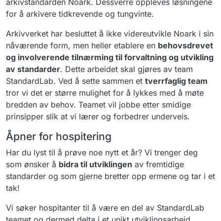
arkivstandarden Noark. Dessverre oppleves løsningene
for å arkivere tidkrevende og tungvinte. ​​
Arkivverket har besluttet å ikke videreutvikle Noark i sin
nåværende form, men heller etablere en
behovsdrevet
og involverende tilnærming til forvaltning og utvikling
av standarder
. Dette arbeidet skal gjøres av team
StandardLab. Ved å sette sammen et
tverrfaglig team
tror vi det er større mulighet for å lykkes med å møte
bredden av behov. Teamet vil jobbe etter smidige
prinsipper slik at vi lærer og forbedrer underveis.​​
Åpner for hospitering
Har du lyst til å prøve noe nytt et år? Vi trenger deg
som ønsker å
bidra til utviklingen
av fremtidige
standarder og som gjerne bretter opp ermene og tar i et
tak! ​​
Vi søker hospitanter til å være en del av StandardLab
teamet og dermed delta i et unikt utviklingsarbeid.