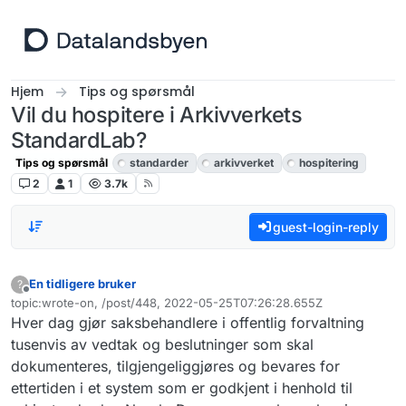
Hopp til innhold
Hjem
Tips og spørsmål
Vil du hospitere i Arkivverkets
StandardLab?
Tips og spørsmål
standarder
arkivverket
hospitering
2
1
3.7k
guest-login-reply
En tidligere bruker
?
Frakoblet
topic:wrote-on, /post/448, 2022-05-25T07:26:28.655Z
Sist endret av
Hver dag gjør saksbehandlere i offentlig forvaltning
tusenvis av vedtak og beslutninger som skal
dokumenteres, tilgjengeliggjøres og bevares for
ettertiden i et system som er godkjent i henhold til