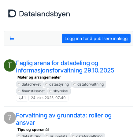
Hopp til innhold
Logg inn for å publisere innlegg
Faglig arena for datadeling og
T
informasjonsforvaltning 29.10.2025
Møter og arrangementer
datadrevet
datastyring
dataforvaltning
finanstilsynet
skyreise
1
24. okt. 2025, 07:40
Forvaltning av grunndata: roller og
?
ansvar
Tips og spørsmål
datastyring
grunndata
dataforvaltning