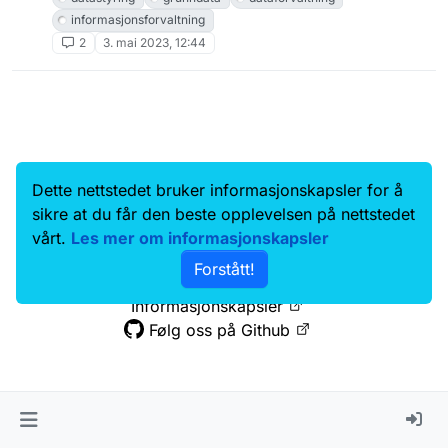
informasjonsforvaltning
2
3. mai 2023, 12:44
Dette nettstedet bruker informasjonskapsler for å
Data.norge.no
Kontakt oss
sikre at du får den beste opplevelsen på nettstedet
Samtykke og brukervilkår
vårt.
Les mer om informasjonskapsler
Tilgjengelighetserklæring
Forstått!
Personvernerklæring
Informasjonskapsler
Følg oss på Github