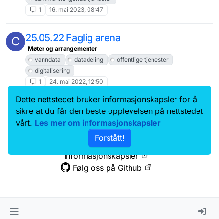
1
16. mai 2023, 08:47
25.05.22 Faglig arena
C
Møter og arrangementer
vanndata
datadeling
offentlige tjenester
digitalisering
1
24. mai 2022, 12:50
Dette nettstedet bruker informasjonskapsler for å
Data.norge.no
Kontakt oss
sikre at du får den beste opplevelsen på nettstedet
Samtykke og brukervilkår
vårt.
Les mer om informasjonskapsler
Tilgjengelighetserklæring
Forstått!
Personvernerklæring
Informasjonskapsler
Følg oss på Github