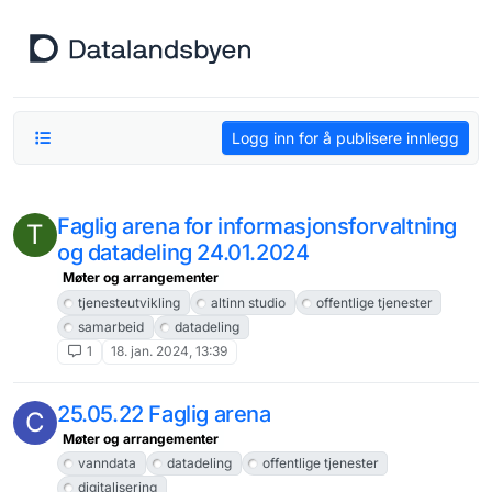
Hopp til innhold
Logg inn for å publisere innlegg
Faglig arena for informasjonsforvaltning
T
og datadeling 24.01.2024
Møter og arrangementer
tjenesteutvikling
altinn studio
offentlige tjenester
samarbeid
datadeling
1
18. jan. 2024, 13:39
25.05.22 Faglig arena
C
Møter og arrangementer
vanndata
datadeling
offentlige tjenester
digitalisering