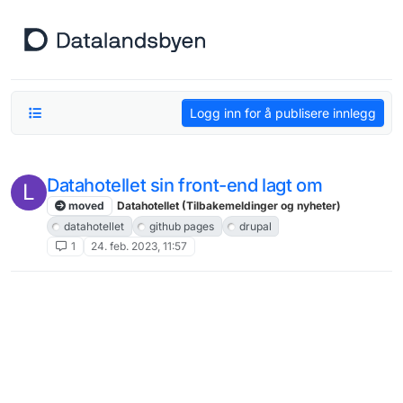
Hopp til innhold
Logg inn for å publisere innlegg
Datahotellet sin front-end lagt om
L
moved
Datahotellet (Tilbakemeldinger og nyheter)
datahotellet
github pages
drupal
1
24. feb. 2023, 11:57