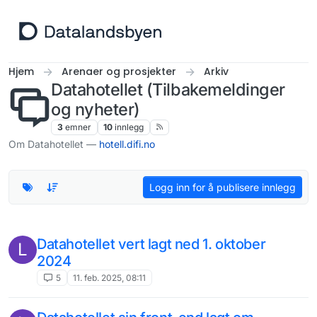
Hopp til innhold
Hjem
Arenaer og prosjekter
Arkiv
Datahotellet (Tilbakemeldinger
og nyheter)
3
emner
10
innlegg
Om Datahotellet —
hotell.difi.no
Logg inn for å publisere innlegg
Datahotellet vert lagt ned 1. oktober
L
2024
5
11. feb. 2025, 08:11