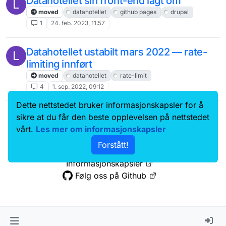
Datahotellet sin front-end lagt om
L
moved
datahotellet
github pages
drupal
1
24. feb. 2023, 11:57
Datahotellet ustabilt mars 2022 — rate-
L
limiting innført
moved
datahotellet
rate-limit
4
1. sep. 2022, 09:12
Dette nettstedet bruker informasjonskapsler for å
Data.norge.no
Kontakt oss
sikre at du får den beste opplevelsen på nettstedet
Samtykke og brukervilkår
vårt.
Les mer om informasjonskapsler
Tilgjengelighetserklæring
Forstått!
Personvernerklæring
Informasjonskapsler
Følg oss på Github