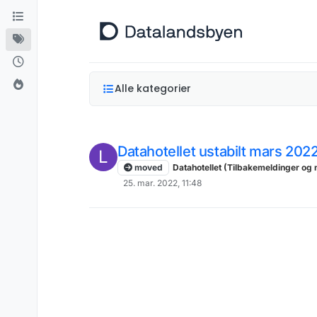
Hopp til innhold
Alle kategorier
Datahotellet ustabilt mars 2022
L
moved
Datahotellet (Tilbakemeldinger og 
25. mar. 2022, 11:48