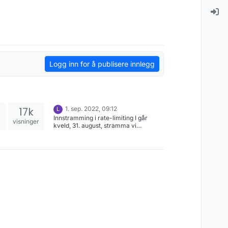
Logg inn for å publisere innlegg
17k
1. sep. 2022, 09:12
L
Innstramming i rate-limiting I går
visninger
kveld, 31. august, stramma vi
ytterlegare inn på rate-limiting.
Bakgrunnen er høg trafikk som førte
til at datahotellet vart overbelasta og
dermed utilgjengeleg for alle. Grensa
på rate-limiting er framleis 10
forespørslar i sekundet pr. IP-adresse.
Innstramminga er at støtte for «burst»
er skrudd av. Når burst var skrudd på,
vart ekstra forespørslar som oversteig
grensa på 10 forespørslar i sekundet
sett i kø. Forespørslane vart så
vidaresendt til datahotellet etter ei
viss forsinkelse. No blir slike ekstra