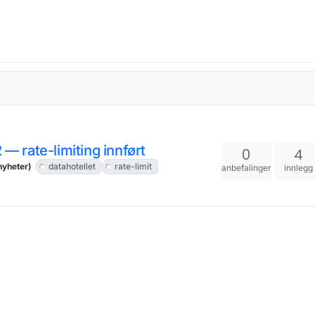
 — rate-limiting innført
0
4
nyheter)
datahotellet
rate-limit
anbefalinger
innlegg