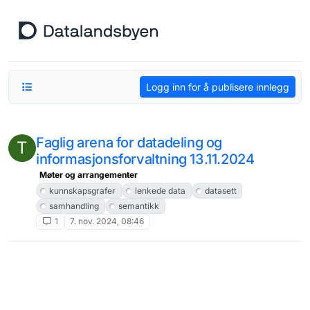
Hopp til innhold
Logg inn for å publisere innlegg
Faglig arena for datadeling og
T
informasjonsforvaltning 13.11.2024
Møter og arrangementer
kunnskapsgrafer
lenkede data
datasett
samhandling
semantikk
1
7. nov. 2024, 08:46