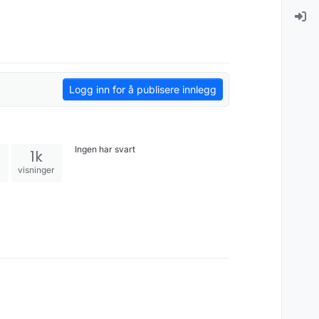
Logg inn for å publisere innlegg
Ingen har svart
1k
visninger