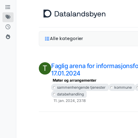
Hopp til innhold
Alle kategorier
Faglig arena for informasjonsf
T
17.01.2024
Møter og arrangementer
sammenhengende tjenester
kommune
databehandling
11. jan. 2024, 23:18