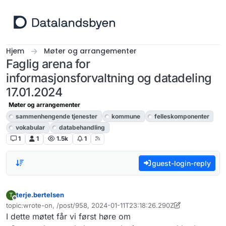
Hopp til innhold
Hjem
Møter og arrangementer
Faglig arena for
informasjonsforvaltning og datadeling
17.01.2024
Møter og arrangementer
sammenhengende tjenester
kommune
felleskomponenter
vokabular
databehandling
1
1
1.5k
1
guest-login-reply
terje.bertelsen
T
Frakoblet
topic:wrote-on, /post/958, 2024-01-11T23:18:26.290Z
Sist endret av terje.bertelsen
I dette møtet får vi først høre om