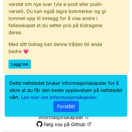
varslet om nye svar (via e-post eller push-
varsel). Du kan også lagre bokmerker og gi
tommel opp til innlegg for å vise andre i
fellesskapet at du setter pris på bidragene
deres.
Med ditt bidrag kan denne tråden bli enda
bedre 💗
Logg inn
Dette nettstedet bruker informasjonskapsler for å
Data.norge.no
Kontakt oss
sikre at du får den beste opplevelsen på nettstedet
Samtykke og brukervilkår
vårt.
Les mer om informasjonskapsler
Tilgjengelighetserklæring
Forstått!
Personvernerklæring
Informasjonskapsler
Følg oss på Github