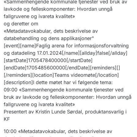
«Sammenhengende kommunale tjenester ved bruk av
lavkode og felleskomponenter: Hvordan unngå
fallgruvene og ivareta kvalitet»
og deretter om
«Metadatavokabular, dets beskrivelse av
databehandling og dens applikasjoner"
[event][name]Faglig arena for informasjonsforvaltning
og datadeling 17.01.2024[/name][allday]false[/allday]
[startDate]1705478400000[/startDate]
[endDate]1705485600000[/endDate][reminders][]
[/reminders][location]Teams videomøte[/location]
[description]I dette møtet har vi følgende tema:
09:00 «Sammenhengende kommunale tjenester ved
bruk av lavkode og felleskomponenter: Hvordan unngå
fallgruvene og ivareta kvalitet»
Presentert av Kristin Lunde Sørdal, produktansvarlig i
KF
10:00 «Metadatavokabular, dets beskrivelse av