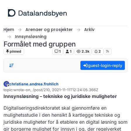
Hopp til innhold
Hjem
Arenaer og prosjekter
Arkiv
Innsynsløsning
Formålet med gruppen
pinned
Innsynsløsning
1
1
2.3k
2
guest-login-reply
christiane.andrea.frohlich
C
Frakoblet
topic:wrote-on, /post/210, 2021-11-11T12:24:05.366Z
Sist endret av
Innsynsløsning – tekniske og juridiske muligheter
Digitaliseringsdirektoratet skal gjennomføre en
mulighetsstudie i den hensikt å kartlegge tekniske og
juridiske muligheter for å etablere en digital løsning som
gir borgerne mulighet for innsyn i og, der regelverket