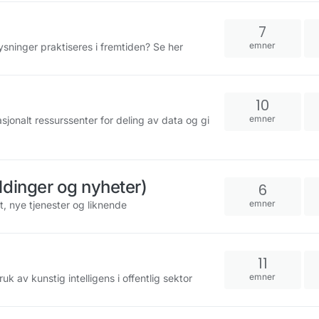
7
emner
ysninger praktiseres i fremtiden? Se her
10
emner
asjonalt ressurssenter for deling av data og gi
ldinger og nyheter)
6
emner
t, nye tjenester og liknende
11
emner
k av kunstig intelligens i offentlig sektor