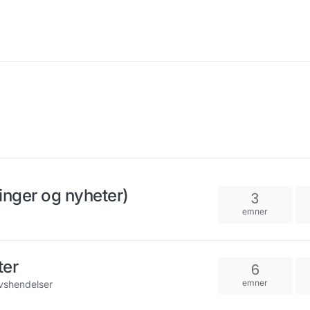
inger og nyheter)
3
emner
ter
6
emner
vshendelser