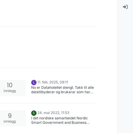
11. feb. 2025, 08:11
L
10
No er Datahotellet stengt. Takk til alle
innlegg
datatilbyderar og brukarar som har
vore med oss. Sjølve nettstaden
(hotell.difi.no) blir oppe nokre
månadar til.
24. mai 2022, 11:53
S
9
I det nordiske samarbeidet Nordic
innlegg
Smart Government and Business
jobber vi på tvers av de nordiske
landene med flere tiltak som vil gjøre