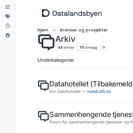
Hopp til innhold
Hjem
Arenaer og prosjekter
Arkiv
44
emner
111
innlegg
Underkategorier
Datahotellet (Tilbakemeld
Om Datahotellet —
hotell.difi.no
Sammenhengende tjenes
Forum for sammenhengende tjenester og li