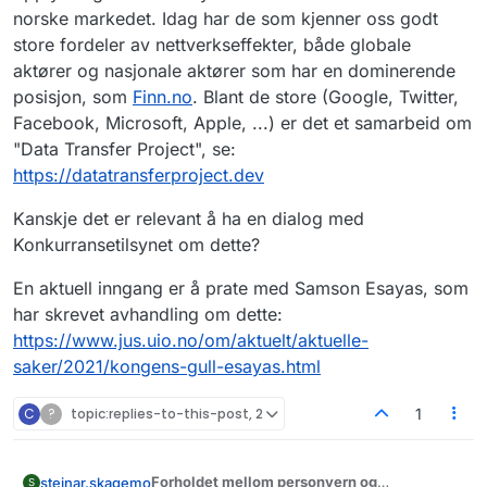
norske markedet. Idag har de som kjenner oss godt
store fordeler av nettverkseffekter, både globale
aktører og nasjonale aktører som har en dominerende
posisjon, som
Finn.no
. Blant de store (Google, Twitter,
Facebook, Microsoft, Apple, ...) er det et samarbeid om
"Data Transfer Project", se:
https://datatransferproject.dev
Kanskje det er relevant å ha en dialog med
Konkurransetilsynet om dette?
En aktuell inngang er å prate med Samson Esayas, som
har skrevet avhandling om dette:
https://www.jus.uio.no/om/aktuelt/aktuelle-
saker/2021/kongens-gull-esayas.html
C
?
topic:replies-to-this-post, 2
1
Forholdet mellom personvern og
steinar.skagemo
S