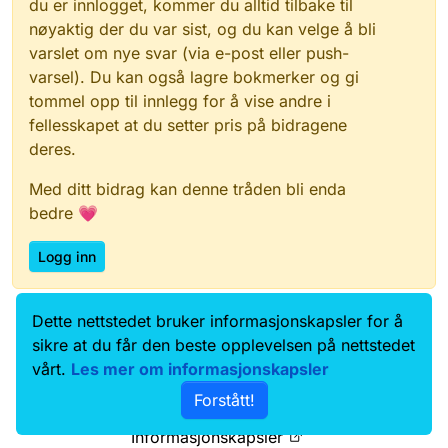
du er innlogget, kommer du alltid tilbake til
nøyaktig der du var sist, og du kan velge å bli
varslet om nye svar (via e-post eller push-
varsel). Du kan også lagre bokmerker og gi
tommel opp til innlegg for å vise andre i
fellesskapet at du setter pris på bidragene
deres.
Med ditt bidrag kan denne tråden bli enda
bedre 💗
Logg inn
Dette nettstedet bruker informasjonskapsler for å
Data.norge.no
Kontakt oss
sikre at du får den beste opplevelsen på nettstedet
Samtykke og brukervilkår
vårt.
Les mer om informasjonskapsler
Tilgjengelighetserklæring
Forstått!
Personvernerklæring
Informasjonskapsler