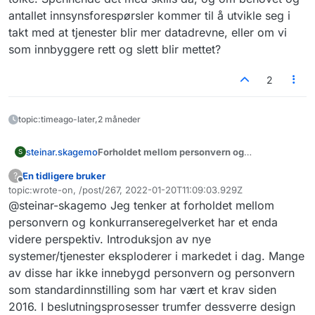
antallet innsynsforespørsler kommer til å utvikle seg i
takt med at tjenester blir mer datadrevne, eller om vi
som innbyggere rett og slett blir mettet?
2
topic:timeago-later,2 måneder
Forholdet mellom personvern og
steinar.skagemo
S
konkurranseregler
En tidligere bruker
?
Portabilitet er f.eks. en rettighet i GDPR, men
Frakoblet
topic:wrote-on, /post/267, 2022-01-20T11:09:03.929Z
det er også et veldig viktig element i å sikre
Sist endret av
@steinar-skagemo Jeg tenker at forholdet mellom
effektiv konkurranse. Mulighet for innbyggere
Kanskje det er relevant å ha en dialog med
til å dele egne opplysninger kan ha mye å si
Konkurransetilsynet om dette?
personvern og konkurranseregelverket har et enda
for konkurransen i det norske markedet. Idag
En aktuell inngang er å prate med Samson
videre perspektiv. Introduksjon av nye
har de som kjenner oss godt store fordeler av
Esayas, som har skrevet avhandling om dette:
systemer/tjenester eksploderer i markedet i dag. Mange
nettverkseffekter, både globale aktører og
https://www.jus.uio.no/om/aktuelt/aktuelle-
av disse har ikke innebygd personvern og personvern
nasjonale aktører som har en dominerende
saker/2021/kongens-gull-esayas.html
posisjon, som
Finn.no
. Blant de store
som standardinnstilling som har vært et krav siden
(Google, Twitter, Facebook, Microsoft, Apple,
2016. I beslutningsprosesser trumfer dessverre design
...) er det et samarbeid om "Data Transfer