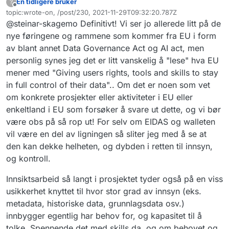
En tidligere bruker
?
Et av punktene i EUs Data Strategy fra februar
Frakoblet
topic:wrote-on, /post/230, 2021-11-29T09:32:20.787Z
2020 er
Sist endret av
@steinar-skagemo Definitivt! Vi ser jo allerede litt på de
"Giving users rights, tools and skills to stay in
full control of their data"
nye føringene og rammene som kommer fra EU i form
Er det naturlig å se utredningen i
av blant annet Data Governance Act og AI act, men
sammenheng med dette punktet?
personlig synes jeg det er litt vanskelig å "lese" hva EU
Se:
mener med "Giving users rights, tools and skills to stay
https://ec.europa.eu/info/strategy/priorities-
2019-2024/europe-fit-digital-age/european-
in full control of their data".. Om det er noen som vet
data-strategy_en#data-governance
om konkrete prosjekter eller aktiviteter i EU eller
enkeltland i EU som forsøker å svare ut dette, og vi bør
være obs på så rop ut! For selv om EIDAS og walleten
vil være en del av ligningen så sliter jeg med å se at
den kan dekke helheten, og dybden i retten til innsyn,
og kontroll.
Innsiktsarbeid så langt i prosjektet tyder også på en viss
usikkerhet knyttet til hvor stor grad av innsyn (eks.
metadata, historiske data, grunnlagsdata osv.)
innbygger egentlig har behov for, og kapasitet til å
tolke. Spennende det med skills da, og om behovet og