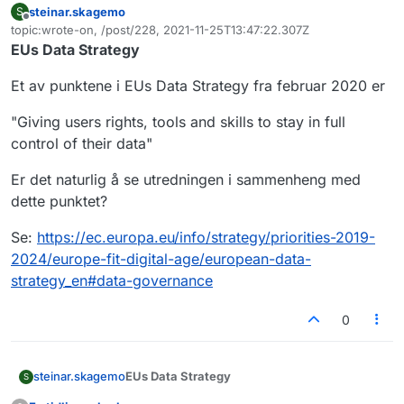
steinar.skagemo
S
Frakoblet
topic:wrote-on, /post/228, 2021-11-25T13:47:22.307Z
Sist endret av
EUs Data Strategy
Et av punktene i EUs Data Strategy fra februar 2020 er
"Giving users rights, tools and skills to stay in full
control of their data"
Er det naturlig å se utredningen i sammenheng med
dette punktet?
Se:
https://ec.europa.eu/info/strategy/priorities-2019-
2024/europe-fit-digital-age/european-data-
strategy_en#data-governance
0
EUs Data Strategy
steinar.skagemo
S