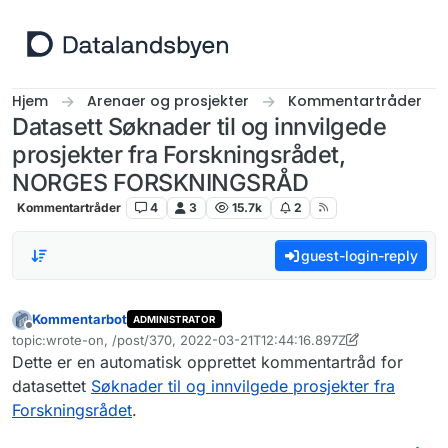
Hopp til innhold
Hjem
Arenaer og prosjekter
Kommentartråder
Datasett Søknader til og innvilgede
prosjekter fra Forskningsrådet,
NORGES FORSKNINGSRÅD
Kommentartråder
4
3
15.7k
2
guest-login-reply
Kommentarbot
ADMINISTRATOR
Frakoblet
topic:wrote-on, /post/370, 2022-03-21T12:44:16.897Z
Sist endret av Kommentarbot
Dette er en automatisk opprettet kommentartråd for
datasettet
Søknader til og innvilgede prosjekter fra
Forskningsrådet
.