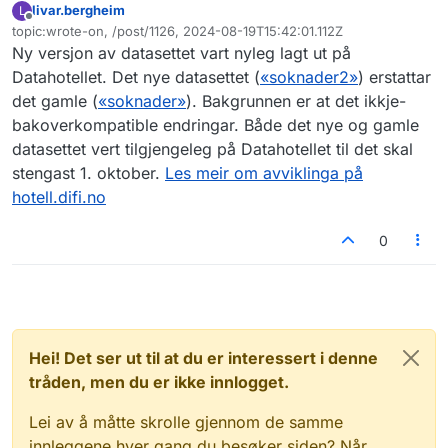
livar.bergheim
L
Frakoblet
topic:wrote-on, /post/1126, 2024-08-19T15:42:01.112Z
Sist endret av
Ny versjon av datasettet vart nyleg lagt ut på
Datahotellet. Det nye datasettet (
«soknader2»
) erstattar
det gamle (
«soknader»
). Bakgrunnen er at det ikkje-
bakoverkompatible endringar. Både det nye og gamle
datasettet vert tilgjengeleg på Datahotellet til det skal
stengast 1. oktober.
Les meir om avviklinga på
hotell.difi.no
0
Hei! Det ser ut til at du er interessert i denne
tråden, men du er ikke innlogget.
Lei av å måtte skrolle gjennom de samme
innleggene hver gang du besøker siden? Når