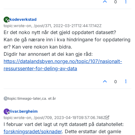
0
kodeverkstad
K
Frakoblet
topic:wrote-on, /post/371, 2022-03-21T12:44:17.142Z
Sist endret av
Er det noko nytt når det gjeld oppdatert datasett?
Kan de gå nærare inn i kva hindringane for oppdatering
er? Kan vere nokon kan bidra.
Digdir har annonsert at dei kan gje råd:
https://datalandsbyen.norge.no/topic/107/nasjonalt-
ressurssenter-for-deling-av-data
0
topic:timeago-later,ca. et år
livar.bergheim
L
Frakoblet
topic:wrote-on, /post/709, 2023-04-19T09:57:06.746Z
Sist endret av livar.bergheim
I februar vart det lagt ut nytt datasett på datahotellet:
forskningsradet/soknader
. Dette erstattar det gamle