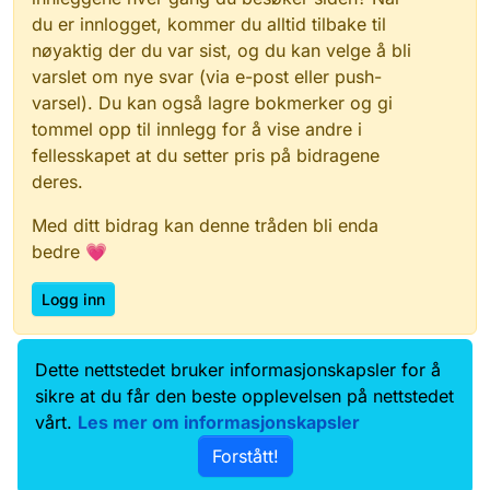
du er innlogget, kommer du alltid tilbake til
nøyaktig der du var sist, og du kan velge å bli
varslet om nye svar (via e-post eller push-
varsel). Du kan også lagre bokmerker og gi
tommel opp til innlegg for å vise andre i
fellesskapet at du setter pris på bidragene
deres.
Med ditt bidrag kan denne tråden bli enda
bedre 💗
Logg inn
Dette nettstedet bruker informasjonskapsler for å
Data.norge.no
Kontakt oss
sikre at du får den beste opplevelsen på nettstedet
Samtykke og brukervilkår
vårt.
Les mer om informasjonskapsler
Tilgjengelighetserklæring
Forstått!
Personvernerklæring