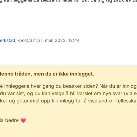
kan legge enda bedre til rette for økt deling og bruk av da
erkstad
, /post/371,
21. mar. 2022, 12:44
 i denne tråden, men du er ikke innlogget.
e innleggene hver gang du besøker siden? Når du er innlog
 du var sist, og du kan velge å bli varslet om nye svar (via e
r og gi tommel opp til innlegg for å vise andre i fellesska
da bedre 💗