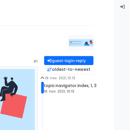
guest-login-reply
#1
oldest-to-newest
19. nov. 2021, 10:13
topic:navigator.index, 1, 3
19. nov. 2021, 10:13