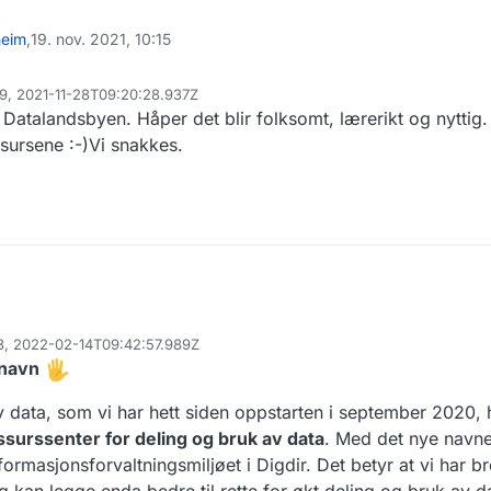
heim
,
19. nov. 2021, 10:15
29, 2021-11-28T09:20:28.937Z
 Datalandsbyen. Håper det blir folksomt, lærerikt og nyttig.
essursene :-)Vi snakkes.
13, 2022-02-14T09:42:57.989Z
 navn
v data, som vi har hett siden oppstarten i september 2020, h
ssurssenter for deling og bruk av data
. Med det nye navnet
formasjonsforvaltningsmiljøet i Digdir. Det betyr at vi har b