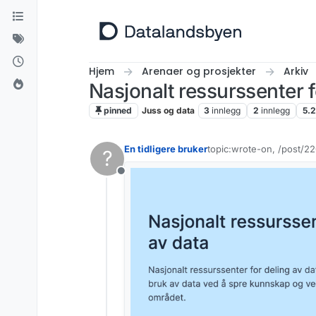
Hopp til innhold
Hjem
Arenaer og prosjekter
Arkiv
Nasjonalt ressurssenter f
pinned
Juss og data
3
innlegg
2
innlegg
5.
En tidligere bruker
topic:wrote-on, /post/22
?
Sist endret av livar.berg
Frakoblet