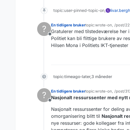
topic:user-pinned-topic-on,
livar.berg
L
En tidligere bruker
topic:wrote-on, /post/2
?
Sist endret av
Gratulerer med tilstedeværelse her i
Frakoblet
Politiet kan bli flittige brukere av r
Hilsen Mona i Politiets IKT-tjenester
topic:timeago-later,3 måneder
En tidligere bruker
topic:wrote-on, /post/3
?
Sist endret av
Nasjonalt ressurssenter med nytt
Frakoblet
Nasjonalt ressurssenter for deling a
omorganisering blitt til
Nasjonalt re
nye ressurser: gode kollegaer fra in