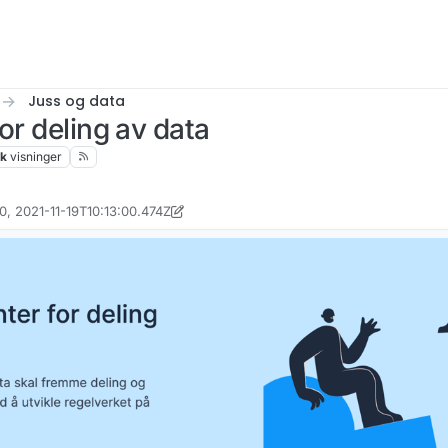
Juss og data
or deling av data
2k
visninger
0, 2021-11-19T10:13:00.474Z
heim