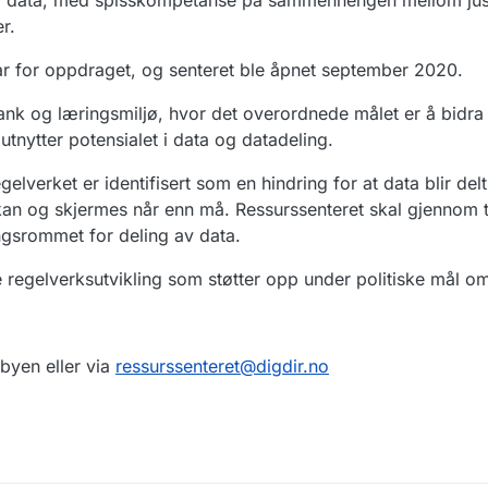
 av data, med spisskompetanse på sammenhengen mellom jus
r.
svar for oppdraget, og senteret ble åpnet september 2020.
k og læringsmiljø, hvor det overordnede målet er å bidra t
utnytter potensialet i data og datadeling.
elverket er identifisert som en hindring for at data blir del
n kan og skjermes når enn må. Ressurssenteret skal gjennom 
ingsrommet for deling av data.
regelverksutvikling som støtter opp under politiske mål om 
byen eller via
ressurssenteret@digdir.no