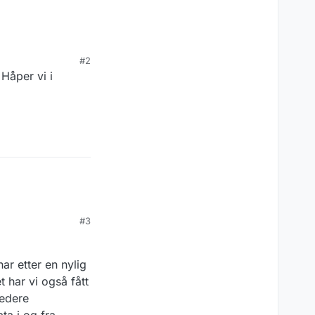
#2
 Håper vi i
#3
ar etter en nylig
 har vi også fått
redere