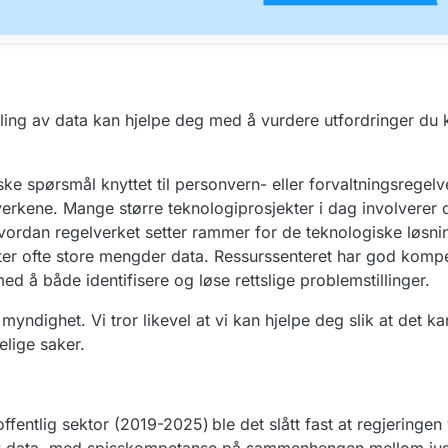
eling av data kan hjelpe deg med å vurdere utfordringer du
ke spørsmål knyttet til personvern- eller forvaltningsregelv
kene. Mange større teknologiprosjekter i dag involverer d
vordan regelverket setter rammer for de teknologiske løsni
tter ofte store mengder data. Ressurssenteret har god komp
d å både identifisere og løse rettslige problemstillinger.
ndighet. Vi tror likevel at vi kan hjelpe deg slik at det kan
lige saker.
 offentlig sektor (2019-2025) ble det slått fast at regjeringen 