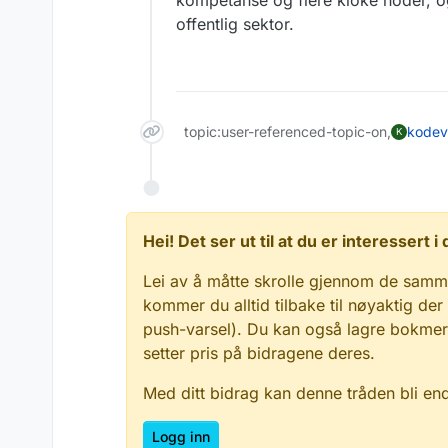
kompetanse og flere kloke hoder, og 
offentlig sektor.
topic:user-referenced-topic-on,
kodev
K
Hei! Det ser ut til at du er interessert
Lei av å måtte skrolle gjennom de samm
kommer du alltid tilbake til nøyaktig der
push-varsel). Du kan også lagre bokmerke
setter pris på bidragene deres.
Med ditt bidrag kan denne tråden bli en
Logg inn