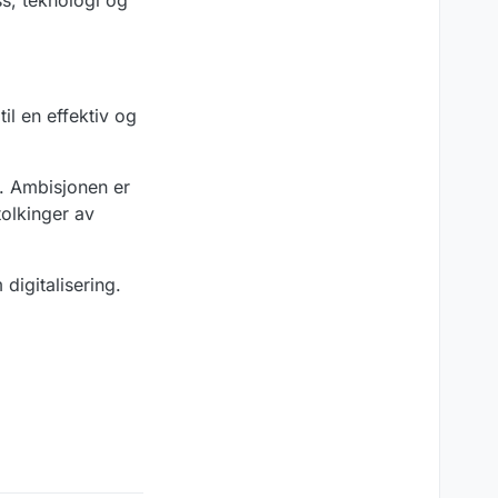
s, teknologi og
il en effektiv og
t. Ambisjonen er
tolkinger av
digitalisering.