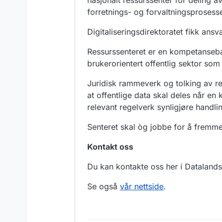
nasjonalt ressurssenter for deling
forretnings- og forvaltningsprosesse
Digitaliseringsdirektoratet fikk an
Ressurssenteret er en kompetanseban
brukerorientert offentlig sektor som 
Juridisk rammeverk og tolking av reg
at offentlige data skal deles når e
relevant regelverk synligjøre handl
Senteret skal òg jobbe for å fremme 
Kontakt oss
Du kan kontakte oss her i Datalands
Se også
vår nettside
.