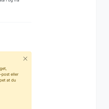
ta i og fra
get,
-post eller
pet at du