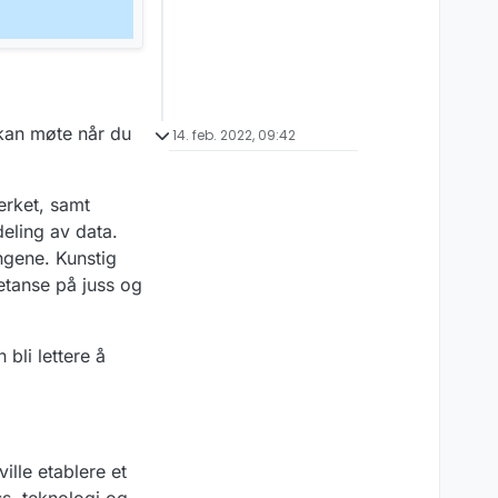
 kan møte når du
14. feb. 2022, 09:42
erket, samt
eling av data.
ngene. Kunstig
etanse på juss og
 bli lettere å
ville etablere et