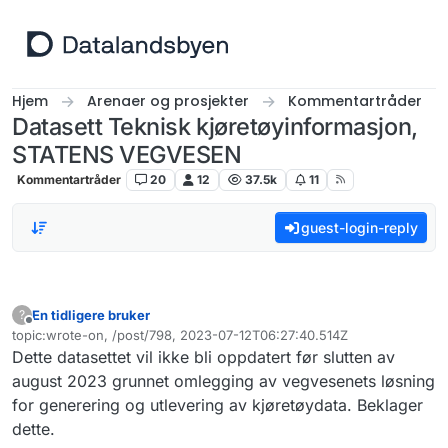
Hopp til innhold
Hjem
Arenaer og prosjekter
Kommentartråder
Datasett Teknisk kjøretøyinformasjon,
STATENS VEGVESEN
Kommentartråder
20
12
37.5k
11
guest-login-reply
En tidligere bruker
?
Frakoblet
topic:wrote-on, /post/798, 2023-07-12T06:27:40.514Z
Sist endret av
Dette datasettet vil ikke bli oppdatert før slutten av
august 2023 grunnet omlegging av vegvesenets løsning
for generering og utlevering av kjøretøydata. Beklager
dette.