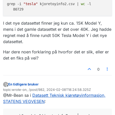
grep -i 
"tesla"
 kjoretoyinfo2.csv | 
wc
 -l

I det nye datasettet finner jeg kun ca. 15K Model Y,
mens i det gamle datasettet er det over 40K. Jeg hadde
regnet med å finne rundt 50K Tesla Model Y i det nye
datasettet.
Har dere noen forklaring på hvorfor det er slik, eller er
det en fiks på vei?
0
En tidligere bruker
?
Frakoblet
topic:wrote-on, /post/982, 2024-02-08T18:24:58.325Z
Sist endret av
@Mr-Bean sa i
Datasett Teknisk kjøretøyinformasjon,
STATENS VEGVESEN
: