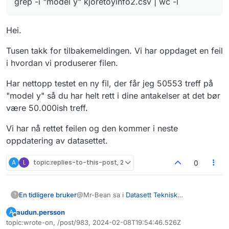
grep -i "model y" kjoretoyinfo2.csv | wc -l
Hei.
Tusen takk for tilbakemeldingen. Vi har oppdaget en feil
i hvordan vi produserer filen.
Har nettopp testet en ny fil, der får jeg 50553 treff på
"model y" så du har helt rett i dine antakelser at det bør
være 50.000ish treff.
Vi har nå rettet feilen og den kommer i neste
oppdatering av datasettet.
A
L
topic:replies-to-this-post, 2
0
@Mr-Bean sa i
Datasett Teknisk
En tidligere bruker
?
kjøretøyinformasjon, STATENS VEGVESEN
:
audun.persson
A
Frakoblet
topic:wrote-on, /post/983, 2024-02-08T19:54:46.526Z
grep -i "model y" kjoretoyinfo2.csv |
Sist endret av