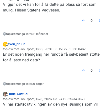
Vi gjør det vi kan for å få dette på plass så fort som
mulig. Hilsen Statens Vegvesen.
0
topic:timeago-later,11 måneder
sven_bruun
S
Frakoblet
topic:wrote-on, /post/1666, 2026-03-15T22:50:36.046Z
Sist endret av
Er det noen fremgang her rundt å få selvbetjent støtte
for å laste ned data?
0
topic:timeago-later,9 dager
Hilde Austlid
Frakoblet
topic:wrote-on, /post/1678, 2026-03-24T13:29:34.062Z
Sist endret av
Vi har startet utviklingen av den nye løsninga som vil