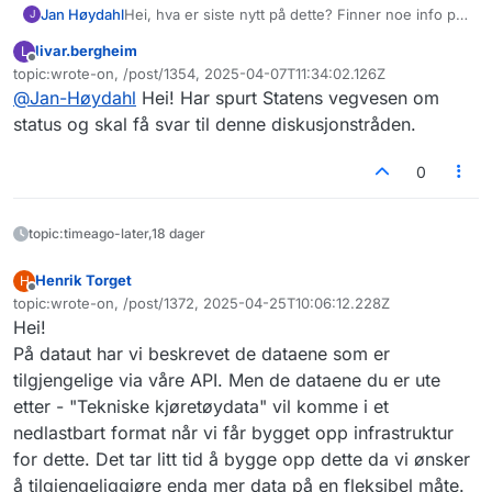
Jan Høydahl
Hei, hva er siste nytt på dette? Finner noe info på
J
dataut siden men ikke noen nedlasting
livar.bergheim
L
Frakoblet
topic:wrote-on, /post/1354, 2025-04-07T11:34:02.126Z
Sist endret av
@
Jan-Høydahl
Hei! Har spurt Statens vegvesen om
status og skal få svar til denne diskusjonstråden.
0
topic:timeago-later,18 dager
Henrik Torget
H
Frakoblet
topic:wrote-on, /post/1372, 2025-04-25T10:06:12.228Z
Sist endret av
Hei!
På dataut har vi beskrevet de dataene som er
tilgjengelige via våre API. Men de dataene du er ute
etter - "Tekniske kjøretøydata" vil komme i et
nedlastbart format når vi får bygget opp infrastruktur
for dette. Det tar litt tid å bygge opp dette da vi ønsker
å tilgjengeliggjøre enda mer data på en fleksibel måte.