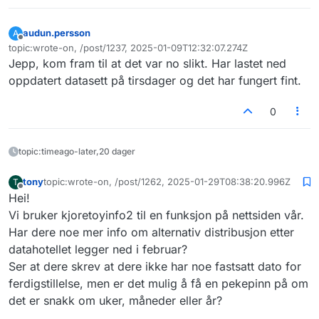
Vi har nå rettet feilen og den kommer i
treff.
neste oppdatering av datasettet.
audun.persson
A
Frakoblet
topic:wrote-on, /post/1237, 2025-01-09T12:32:07.274Z
Sist endret av
Jepp, kom fram til at det var no slikt. Har lastet ned
oppdatert datasett på tirsdager og det har fungert fint.
0
topic:timeago-later,20 dager
tony
topic:wrote-on, /post/1262, 2025-01-29T08:38:20.996Z
T
Sist endret av
Frakoblet
Hei!
Vi bruker kjoretoyinfo2 til en funksjon på nettsiden vår.
Har dere noe mer info om alternativ distribusjon etter
datahotellet legger ned i februar?
Ser at dere skrev at dere ikke har noe fastsatt dato for
ferdigstillelse, men er det mulig å få en pekepinn på om
det er snakk om uker, måneder eller år?