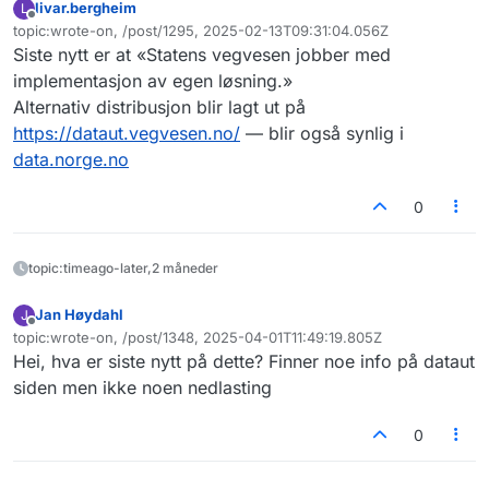
livar.bergheim
L
Har dere noe mer info om alternativ distribusjon etter
Frakoblet
topic:wrote-on, /post/1295, 2025-02-13T09:31:04.056Z
datahotellet legger ned i februar?
Sist endret av
Siste nytt er at «Statens vegvesen jobber med
Ser at dere skrev at dere ikke har noe fastsatt dato for
ferdigstillelse, men er det mulig å få en pekepinn på om
implementasjon av egen løsning.»
det er snakk om uker, måneder eller år?
Alternativ distribusjon blir lagt ut på
https://dataut.vegvesen.no/
— blir også synlig i
data.norge.no
0
topic:timeago-later,2 måneder
Jan Høydahl
J
Frakoblet
topic:wrote-on, /post/1348, 2025-04-01T11:49:19.805Z
Sist endret av
Hei, hva er siste nytt på dette? Finner noe info på dataut
siden men ikke noen nedlasting
0