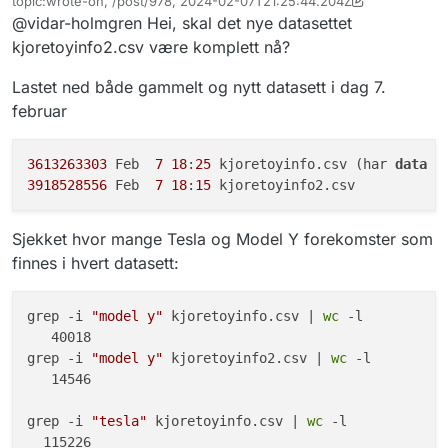
topic:wrote-on, /post/978, 2024-02-07T21:25:44.204Z
ID for datasettet er endret fra
Sist endret av audun.persson
2. aug. 2024, 10:27
@vidar-holmgren Hei, skal det nye datasettet
«vegvesen/kjoretoyinfo» til
«vegvesen/kjoretoyinfo2».
kjoretoyinfo2.csv være komplett nå?
Dette er på grunn av ikke-
bakoverkompatible endringer.
Lastet ned både gammelt og nytt datasett i dag 7.
Se
oversikt over endringer i egen post
.
februar
3613263303
 Feb  
7
18
:
25
 kjoretoyinfo.csv (har 
data
 f
3918528556
 Feb  
7
18
:
15
Sjekket hvor mange Tesla og Model Y forekomster som
finnes i hvert datasett:
grep -i 
"model y"
 kjoretoyinfo.csv | 
wc
 -l 

   40018

grep -i 
"model y"
 kjoretoyinfo2.csv | 
wc
 -l

   14546

grep -i 
"tesla"
 kjoretoyinfo.csv | 
wc
 -l

  115226
