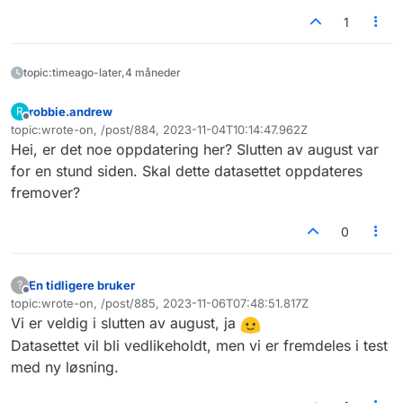
1
topic:timeago-later,4 måneder
robbie.andrew
R
Frakoblet
topic:wrote-on, /post/884, 2023-11-04T10:14:47.962Z
Sist endret av
Hei, er det noe oppdatering her? Slutten av august var
for en stund siden. Skal dette datasettet oppdateres
fremover?
0
En tidligere bruker
?
Frakoblet
topic:wrote-on, /post/885, 2023-11-06T07:48:51.817Z
Sist endret av
Vi er veldig i slutten av august, ja
Datasettet vil bli vedlikeholdt, men vi er fremdeles i test
med ny løsning.