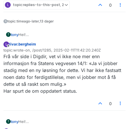
L
topic:replies-to-this-post, 2
0
topic:timeago-later,13 dager
tony
Hei!
T
Vi bruker kjoretoyinfo2 til en funksjon på nettsiden vår.
livar.bergheim
L
Har dere noe mer info om alternativ distribusjon etter
Frakoblet
topic:wrote-on, /post/1285, 2025-02-11T11:42:20.240Z
datahotellet legger ned i februar?
Sist endret av
Frå vår side i Digdir, vet vi ikke noe mer enn
Ser at dere skrev at dere ikke har noe fastsatt dato for
ferdigstillelse, men er det mulig å få en pekepinn på om
informasjon fra Statens vegvesen 14/1: «Ja vi jobber
det er snakk om uker, måneder eller år?
stadig med en ny løsning for dette. Vi har ikke fastsatt
noen dato for ferdigstillelse, men vi jobber mot å få
dette ut så raskt som mulig.»
Har spurt de om oppdatert status.
0
tony
Hei!
T
Vi bruker kjoretoyinfo2 til en funksjon på nettsiden vår.