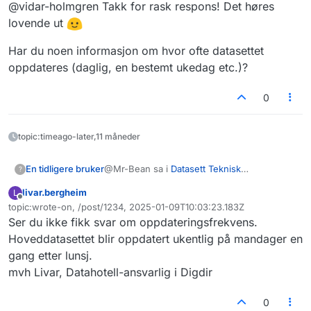
wc -l
@vidar-holmgren Takk for rask respons! Det høres
Hei.
lovende ut
Tusen takk for tilbakemeldingen. Vi har
Har du noen informasjon om hvor ofte datasettet
oppdaget en feil i hvordan vi produserer
oppdateres (daglig, en bestemt ukedag etc.)?
filen.
Har nettopp testet en ny fil, der får jeg
50553 treff på "model y" så du har helt rett i
dine antakelser at det bør være 50.000ish
Vi har nå rettet feilen og den kommer i
0
treff.
neste oppdatering av datasettet.
topic:timeago-later,11 måneder
@Mr-Bean sa i
Datasett Teknisk
En tidligere bruker
?
kjøretøyinformasjon, STATENS VEGVESEN
:
livar.bergheim
L
Frakoblet
topic:wrote-on, /post/1234, 2025-01-09T10:03:23.183Z
grep -i "model y" kjoretoyinfo2.csv |
Sist endret av
wc -l
Ser du ikke fikk svar om oppdateringsfrekvens.
Hei.
Hoveddatasettet blir oppdatert ukentlig på mandager en
gang etter lunsj.
Tusen takk for tilbakemeldingen. Vi har
mvh Livar, Datahotell-ansvarlig i Digdir
oppdaget en feil i hvordan vi produserer
filen.
Har nettopp testet en ny fil, der får jeg
50553 treff på "model y" så du har helt rett i
0
dine antakelser at det bør være 50.000ish