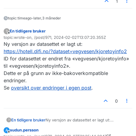
1
topic:timeago-later,3 måneder
En tidligere bruker
?
Frakoblet
topic:wrote-on, /post/971, 2024-02-02T13:07:20.355Z
Sist endret av
Ny versjon av datasettet er lagt ut:
https://hotell.difi.no/?dataset=vegvesen/kjoretoyinfo2
ID for datasettet er endret fra «vegvesen/kjoretoyinfo»
til «vegvesen/kjoretoyinfo2».
Dette er på grunn av ikke-bakoverkompatible
endringer.
Se
oversikt over endringer i egen post
.
0
En tidligere bruker
Ny versjon av datasettet er lagt ut:
?
https://hotell.difi.no/?
audun.persson
A
dataset=vegvesen/kjoretoyinfo2
Frakoblet