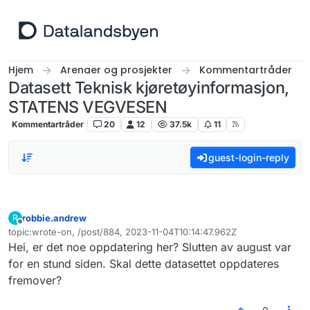
Hopp til innhold
Hjem
Arenaer og prosjekter
Kommentartråder
Datasett Teknisk kjøretøyinformasjon,
STATENS VEGVESEN
Kommentartråder
20
12
37.5k
11
guest-login-reply
robbie.andrew
R
Frakoblet
topic:wrote-on, /post/884, 2023-11-04T10:14:47.962Z
Sist endret av
Hei, er det noe oppdatering her? Slutten av august var
for en stund siden. Skal dette datasettet oppdateres
fremover?