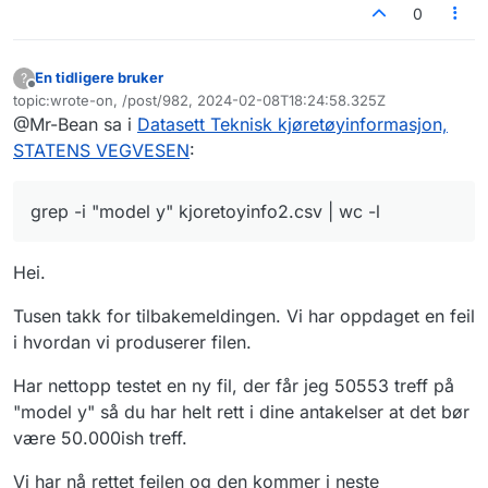
0
En tidligere bruker
?
Frakoblet
topic:wrote-on, /post/982, 2024-02-08T18:24:58.325Z
Sist endret av
@Mr-Bean sa i
Datasett Teknisk kjøretøyinformasjon,
STATENS VEGVESEN
:
grep -i "model y" kjoretoyinfo2.csv | wc -l
Hei.
Tusen takk for tilbakemeldingen. Vi har oppdaget en feil
i hvordan vi produserer filen.
Har nettopp testet en ny fil, der får jeg 50553 treff på
"model y" så du har helt rett i dine antakelser at det bør
være 50.000ish treff.
Vi har nå rettet feilen og den kommer i neste