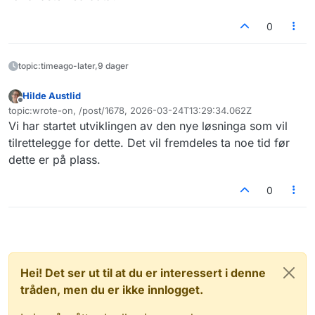
0
topic:timeago-later,9 dager
Hilde Austlid
Frakoblet
topic:wrote-on, /post/1678, 2026-03-24T13:29:34.062Z
Sist endret av
Vi har startet utviklingen av den nye løsninga som vil
tilrettelegge for dette. Det vil fremdeles ta noe tid før
dette er på plass.
0
Hei! Det ser ut til at du er interessert i denne
tråden, men du er ikke innlogget.