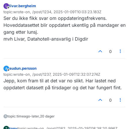
kjøretøyinformasjon, STATENS VEGVESEN
:
livar.bergheim
L
Frakoblet
topic:wrote-on, /post/1234, 2025-01-09T10:03:23.183Z
grep -i "model y" kjoretoyinfo2.csv |
Sist endret av
wc -l
Ser du ikke fikk svar om oppdateringsfrekvens.
Hei.
Hoveddatasettet blir oppdatert ukentlig på mandager en
gang etter lunsj.
Tusen takk for tilbakemeldingen. Vi har
mvh Livar, Datahotell-ansvarlig i Digdir
oppdaget en feil i hvordan vi produserer
filen.
Har nettopp testet en ny fil, der får jeg
50553 treff på "model y" så du har helt rett i
0
dine antakelser at det bør være 50.000ish
Vi har nå rettet feilen og den kommer i
treff.
neste oppdatering av datasettet.
audun.persson
A
Frakoblet
topic:wrote-on, /post/1237, 2025-01-09T12:32:07.274Z
Sist endret av
Jepp, kom fram til at det var no slikt. Har lastet ned
oppdatert datasett på tirsdager og det har fungert fint.
0
topic:timeago-later,20 dager
tony
topic:wrote-on, /post/1262, 2025-01-29T08:38:20.996Z
T