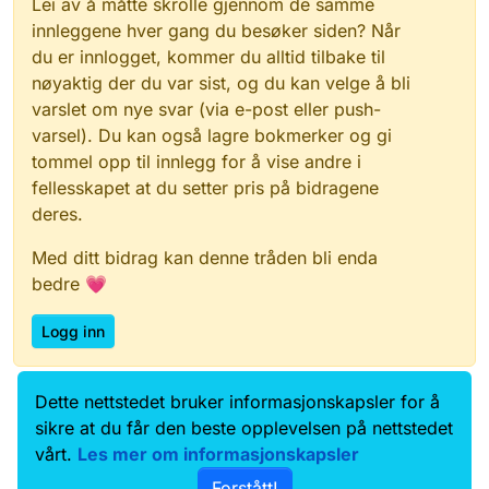
Lei av å måtte skrolle gjennom de samme
innleggene hver gang du besøker siden? Når
du er innlogget, kommer du alltid tilbake til
nøyaktig der du var sist, og du kan velge å bli
varslet om nye svar (via e-post eller push-
varsel). Du kan også lagre bokmerker og gi
tommel opp til innlegg for å vise andre i
fellesskapet at du setter pris på bidragene
deres.
Med ditt bidrag kan denne tråden bli enda
bedre 💗
Logg inn
Dette nettstedet bruker informasjonskapsler for å
Data.norge.no
Kontakt oss
sikre at du får den beste opplevelsen på nettstedet
Samtykke og brukervilkår
vårt.
Les mer om informasjonskapsler
Tilgjengelighetserklæring
Forstått!