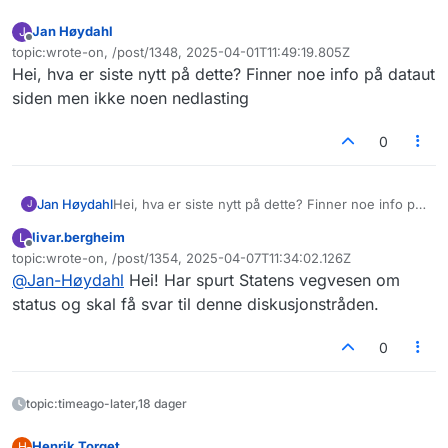
Jan Høydahl
J
Frakoblet
topic:wrote-on, /post/1348, 2025-04-01T11:49:19.805Z
Sist endret av
Hei, hva er siste nytt på dette? Finner noe info på dataut
siden men ikke noen nedlasting
0
Jan Høydahl
Hei, hva er siste nytt på dette? Finner noe info på
J
dataut siden men ikke noen nedlasting
livar.bergheim
L
Frakoblet
topic:wrote-on, /post/1354, 2025-04-07T11:34:02.126Z
Sist endret av
@
Jan-Høydahl
Hei! Har spurt Statens vegvesen om
status og skal få svar til denne diskusjonstråden.
0
topic:timeago-later,18 dager
Henrik Torget
H