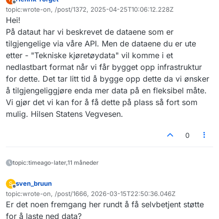
Frakoblet
topic:wrote-on, /post/1372, 2025-04-25T10:06:12.228Z
Sist endret av
Hei!
På dataut har vi beskrevet de dataene som er
tilgjengelige via våre API. Men de dataene du er ute
etter - "Tekniske kjøretøydata" vil komme i et
nedlastbart format når vi får bygget opp infrastruktur
for dette. Det tar litt tid å bygge opp dette da vi ønsker
å tilgjengeliggjøre enda mer data på en fleksibel måte.
Vi gjør det vi kan for å få dette på plass så fort som
mulig. Hilsen Statens Vegvesen.
0
topic:timeago-later,11 måneder
sven_bruun
S
Frakoblet
topic:wrote-on, /post/1666, 2026-03-15T22:50:36.046Z
Sist endret av
Er det noen fremgang her rundt å få selvbetjent støtte
for å laste ned data?