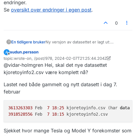
endringer.
Se
oversikt over endringer i egen post
.
0
En tidligere bruker
Ny versjon av datasettet er lagt ut:
?
https://hotell.difi.no/?
audun.persson
A
dataset=vegvesen/kjoretoyinfo2
Frakoblet
topic:wrote-on, /post/978, 2024-02-07T21:25:44.204Z
ID for datasettet er endret fra
Sist endret av audun.persson
2. aug. 2024, 10:27
@vidar-holmgren Hei, skal det nye datasettet
«vegvesen/kjoretoyinfo» til
«vegvesen/kjoretoyinfo2».
kjoretoyinfo2.csv være komplett nå?
Dette er på grunn av ikke-
bakoverkompatible endringer.
Lastet ned både gammelt og nytt datasett i dag 7.
Se
oversikt over endringer i egen post
.
februar
3613263303
 Feb  
7
18
:
25
 kjoretoyinfo.csv (har 
data
 f
3918528556
 Feb  
7
18
:
15
Sjekket hvor mange Tesla og Model Y forekomster som