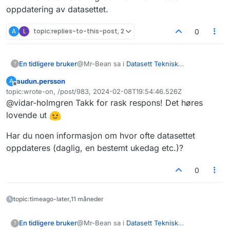
oppdatering av datasettet.
A
L
topic:replies-to-this-post, 2
0
@Mr-Bean sa i
Datasett Teknisk
En tidligere bruker
?
kjøretøyinformasjon, STATENS VEGVESEN
:
audun.persson
A
Frakoblet
topic:wrote-on, /post/983, 2024-02-08T19:54:46.526Z
grep -i "model y" kjoretoyinfo2.csv |
Sist endret av
wc -l
@vidar-holmgren Takk for rask respons! Det høres
Hei.
lovende ut
Tusen takk for tilbakemeldingen. Vi har
Har du noen informasjon om hvor ofte datasettet
oppdaget en feil i hvordan vi produserer
oppdateres (daglig, en bestemt ukedag etc.)?
filen.
Har nettopp testet en ny fil, der får jeg
50553 treff på "model y" så du har helt rett i
dine antakelser at det bør være 50.000ish
Vi har nå rettet feilen og den kommer i
0
treff.
neste oppdatering av datasettet.
topic:timeago-later,11 måneder
@Mr-Bean sa i
Datasett Teknisk
En tidligere bruker
?