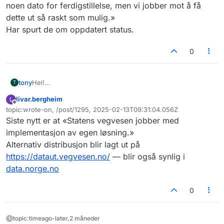
noen dato for ferdigstillelse, men vi jobber mot å få
dette ut så raskt som mulig.»
Har spurt de om oppdatert status.
0
tony
Hei!
T
Vi bruker kjoretoyinfo2 til en funksjon på nettsiden vår.
livar.bergheim
L
Har dere noe mer info om alternativ distribusjon etter
Frakoblet
topic:wrote-on, /post/1295, 2025-02-13T09:31:04.056Z
datahotellet legger ned i februar?
Sist endret av
Siste nytt er at «Statens vegvesen jobber med
Ser at dere skrev at dere ikke har noe fastsatt dato for
ferdigstillelse, men er det mulig å få en pekepinn på om
implementasjon av egen løsning.»
det er snakk om uker, måneder eller år?
Alternativ distribusjon blir lagt ut på
https://dataut.vegvesen.no/
— blir også synlig i
data.norge.no
0
topic:timeago-later,2 måneder