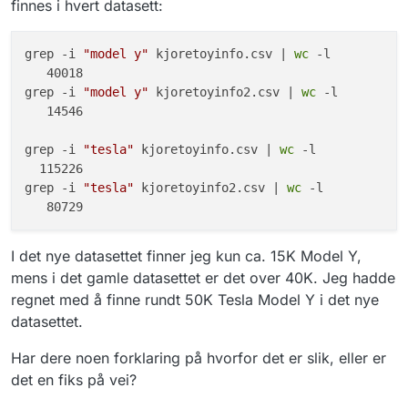
finnes i hvert datasett:
grep -i 
"model y"
 kjoretoyinfo.csv | 
wc
 -l 

   40018

grep -i 
"model y"
 kjoretoyinfo2.csv | 
wc
 -l

   14546

grep -i 
"tesla"
 kjoretoyinfo.csv | 
wc
 -l

  115226

grep -i 
"tesla"
 kjoretoyinfo2.csv | 
wc
 -l

I det nye datasettet finner jeg kun ca. 15K Model Y,
mens i det gamle datasettet er det over 40K. Jeg hadde
regnet med å finne rundt 50K Tesla Model Y i det nye
datasettet.
Har dere noen forklaring på hvorfor det er slik, eller er
det en fiks på vei?