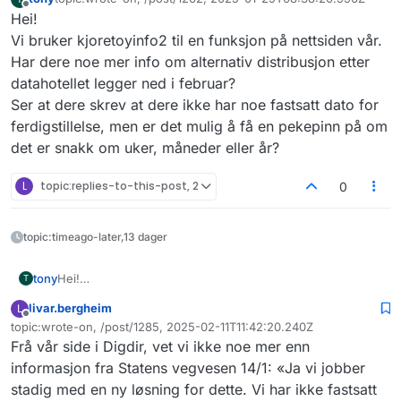
Sist endret av
Frakoblet
Hei!
Vi bruker kjoretoyinfo2 til en funksjon på nettsiden vår.
Har dere noe mer info om alternativ distribusjon etter
datahotellet legger ned i februar?
Ser at dere skrev at dere ikke har noe fastsatt dato for
ferdigstillelse, men er det mulig å få en pekepinn på om
det er snakk om uker, måneder eller år?
L
topic:replies-to-this-post, 2
0
topic:timeago-later,13 dager
tony
Hei!
T
Vi bruker kjoretoyinfo2 til en funksjon på nettsiden vår.
livar.bergheim
L
Har dere noe mer info om alternativ distribusjon etter
Frakoblet
topic:wrote-on, /post/1285, 2025-02-11T11:42:20.240Z
datahotellet legger ned i februar?
Sist endret av
Frå vår side i Digdir, vet vi ikke noe mer enn
Ser at dere skrev at dere ikke har noe fastsatt dato for
ferdigstillelse, men er det mulig å få en pekepinn på om
informasjon fra Statens vegvesen 14/1: «Ja vi jobber
det er snakk om uker, måneder eller år?
stadig med en ny løsning for dette. Vi har ikke fastsatt