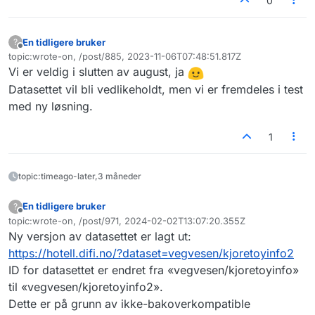
0
En tidligere bruker
?
Frakoblet
topic:wrote-on, /post/885, 2023-11-06T07:48:51.817Z
Sist endret av
Vi er veldig i slutten av august, ja
Datasettet vil bli vedlikeholdt, men vi er fremdeles i test
med ny løsning.
1
topic:timeago-later,3 måneder
En tidligere bruker
?
Frakoblet
topic:wrote-on, /post/971, 2024-02-02T13:07:20.355Z
Sist endret av
Ny versjon av datasettet er lagt ut:
https://hotell.difi.no/?dataset=vegvesen/kjoretoyinfo2
ID for datasettet er endret fra «vegvesen/kjoretoyinfo»
til «vegvesen/kjoretoyinfo2».
Dette er på grunn av ikke-bakoverkompatible