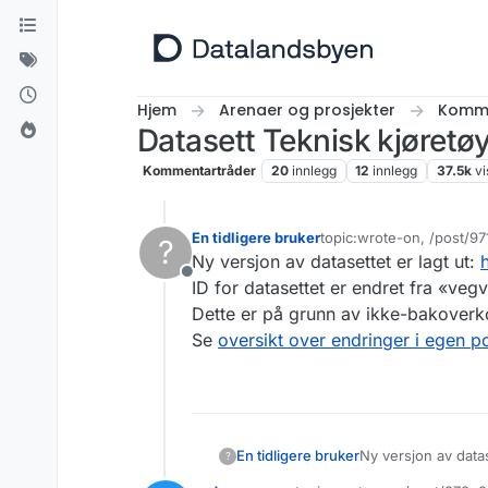
Hopp til innhold
Hjem
Arenaer og prosjekter
Komme
Datasett Teknisk kjøre
Kommentartråder
20
innlegg
12
innlegg
37.5k
vi
En tidligere bruker
topic:wrote-on, /post/9
?
Sist endret av
Ny versjon av datasettet er lagt ut:
Frakoblet
ID for datasettet er endret fra «veg
Dette er på grunn av ikke-bakoverk
Se
oversikt over endringer i egen p
En tidligere bruker
Ny versjon av datas
?
ID for datasettet 