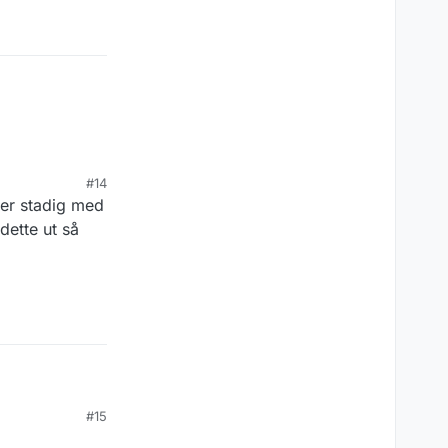
etter
#14
ber stadig med
 på om det er
dette ut så
etter
#15
 på om det er