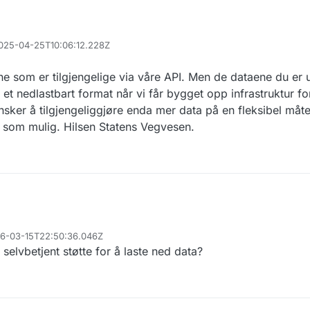
 2025-04-25T10:06:12.228Z
e som er tilgjengelige via våre API. Men de dataene du er u
et nedlastbart format når vi får bygget opp infrastruktur fo
ønsker å tilgjengeliggjøre enda mer data på en fleksibel måte
rt som mulig. Hilsen Statens Vegvesen.
026-03-15T22:50:36.046Z
selvbetjent støtte for å laste ned data?