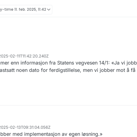
ly-time
11. feb. 2025, 11:42
nksjon på nettsiden vår. Har dere noe mer info om alternativ distribusjon 
 2025-02-11T11:42:20.240Z
?
oe mer enn informasjon fra Statens vegvesen 14/1: «Ja vi job
r noe fastsatt dato for ferdigstillelse, men er det mulig å få en pekepinn
?
fastsatt noen dato for ferdigstillelse, men vi jobber mot å få 
nksjon på nettsiden vår. Har dere noe mer info om alternativ distribusjon 
 2025-02-13T09:31:04.056Z
?
 jobber med implementasjon av egen løsning.»
r noe fastsatt dato for ferdigstillelse, men er det mulig å få en pekepinn