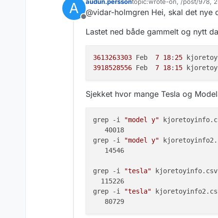
audun.persson
topic:wrote-on, /post/978,
A
Dette er på grunn 
Sist endret av audun.perss
@vidar-holmgren Hei, skal det nye 
Se
oversikt over e
Frakoblet
Lastet ned både gammelt og nytt dat
3613263303
 Feb  
7
18
:
25
 kjoretoy
3918528556
 Feb  
7
18
:
15
Sjekket hvor mange Tesla og Model 
grep -i 
"model y"
 kjoretoyinfo.c
   40018

grep -i 
"model y"
 kjoretoyinfo2.
   14546

grep -i 
"tesla"
 kjoretoyinfo.csv
  115226

grep -i 
"tesla"
 kjoretoyinfo2.cs