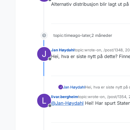
Frakoblet
snakk om uker, måneder eller år
Alternativ distribusjon blir lagt ut p
topic:timeago-later,2 måneder
Jan Høydahl
topic:wrote-on, /post/1348, 2
J
Sist endret av
Hei, hva er siste nytt på dette? Fin
Frakoblet
Jan Høydahl
Hei, hva er siste nytt p
J
livar.bergheim
topic:wrote-on, /post/1354,
L
Sist endret av
@
Jan-Høydahl
Hei! Har spurt State
Frakoblet