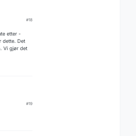
#18
te etter -
r dette. Det
. Vi gjør det
#19