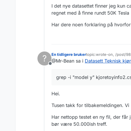
I det nye datasettet finner jeg kun
regnet med å finne rundt 50K Tesla 
Har dere noen forklaring på hvorfor d
En tidligere bruker
topic:wrote-on, /post/
?
Sist endret av
@Mr-Bean sa i
Datasett Teknisk k
Frakoblet
grep -i "model y" kjoretoyinfo2.cs
Hei.
Tusen takk for tilbakemeldingen. Vi 
Har nettopp testet en ny fil, der får
bør være 50.000ish treff.