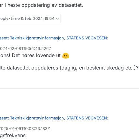
r i neste oppdatering av datasettet.
reply-time
8. feb. 2024, 19:54
asett Teknisk kjøretøyinformasjon, STATENS VEGVESEN
:
 2024-02-08T19:54:46.526Z
ons! Det høres lovende ut
" kjoretoyinfo2.csv | wc -l
te datasettet oppdateres (daglig, en bestemt ukedag etc.)?
akemeldingen. Vi har oppdaget en feil i hvordan vi produserer filen.
en ny fil, der får jeg 50553 treff på "model y" så du har helt rett i dine a
 treff.
ilen og den kommer i neste oppdatering av datasettet.
asett Teknisk kjøretøyinformasjon, STATENS VEGVESEN
:
 2025-01-09T10:03:23.183Z
ngsfrekvens.
" kjoretoyinfo2.csv | wc -l