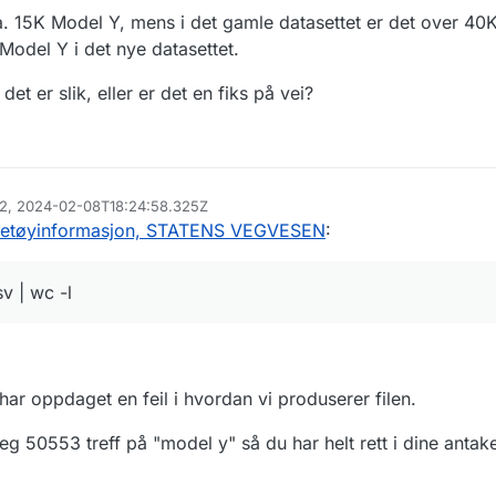
 ca. 15K Model Y, mens i det gamle datasettet er det over 4
Model Y i det nye datasettet.
et er slik, eller er det en fiks på vei?
982, 2024-02-08T18:24:58.325Z
jøretøyinformasjon, STATENS VEGVESEN
:
v | wc -l
har oppdaget en feil i hvordan vi produserer filen.
 jeg 50553 treff på "model y" så du har helt rett i dine antake