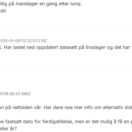
tlig på mandager en gang etter lunsj.
dir
akemeldingen. Vi har oppdaget en feil i hvordan vi produserer filen.
en ny fil, der får jeg 50553 treff på "model y" så du har helt rett i dine a
 treff.
 2025-01-09T12:32:07.274Z
ilen og den kommer i neste oppdatering av datasettet.
t. Har lastet ned oppdatert datasett på tirsdager og det har f
29T08:38:20.996Z
on på nettsiden vår. Har dere noe mer info om alternativ dist
e fastsatt dato for ferdigstillelse, men er det mulig å få en
ller år?