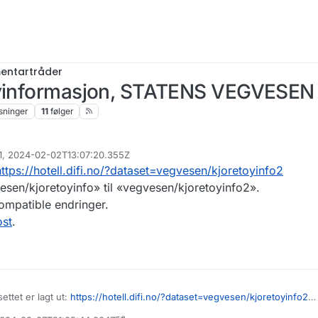
ntartråder
tøyinformasjon, STATENS VEGVESEN
sninger
11
følger
71, 2024-02-02T13:07:20.355Z
https://hotell.difi.no/?dataset=vegvesen/kjoretoyinfo2
vesen/kjoretoyinfo» til «vegvesen/kjoretoyinfo2».
ompatible endringer.
ost
.
ettet er lagt ut:
https://hotell.difi.no/?dataset=vegvesen/kjoretoyinfo2
er endret fra «vegvesen/kjoretoyinfo» til «vegvesen/kjoretoyinfo2».