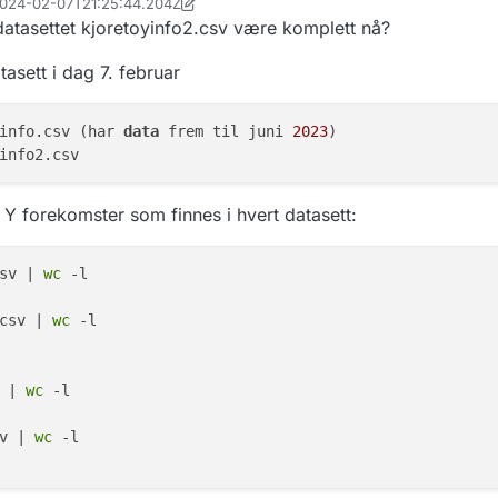
 2024-02-07T21:25:44.204Z
av ikke-bakoverkompatible endringer.
on
2. aug. 2024, 10:27
datasettet kjoretoyinfo2.csv være komplett nå?
ndringer i egen post
.
asett i dag 7. februar
info.csv (har 
data
 frem til juni 
2023
Y forekomster som finnes i hvert datasett:
sv | 
wc
 -l 

csv | 
wc
 -l

 | 
wc
 -l

v | 
wc
 -l
