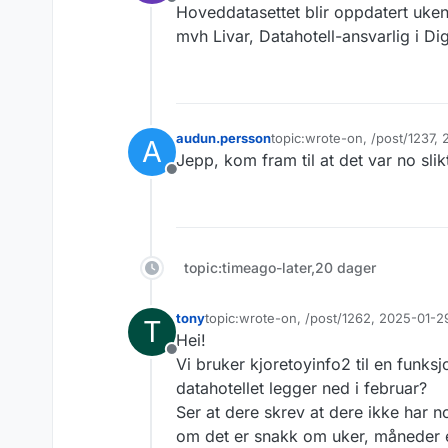
Frakoblet
Hoveddatasettet blir oppdatert uken
mvh Livar, Datahotell-ansvarlig i Dig
Hei.
Tusen takk for tilb
Har nettopp testet 
bør være 50.000ish
audun.persson
topic:wrote-on, /post/1237,
A
Sist endret av
Vi har nå rettet fe
Jepp, kom fram til at det var no slik
Frakoblet
topic:timeago-later,20 dager
tony
topic:wrote-on, /post/1262, 2025-01-
T
Sist endret av
Hei!
Frakoblet
Vi bruker kjoretoyinfo2 til en funksj
datahotellet legger ned i februar?
Ser at dere skrev at dere ikke har no
om det er snakk om uker, måneder e