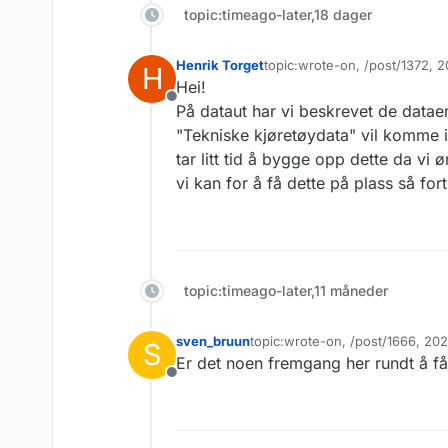
topic:timeago-later,18 dager
Henrik Torget
topic:wrote-on, /post/1372,
H
Sist endret av
Hei!
Frakoblet
På dataut har vi beskrevet de dataen
"Tekniske kjøretøydata" vil komme i 
tar litt tid å bygge opp dette da vi 
vi kan for å få dette på plass så fo
topic:timeago-later,11 måneder
sven_bruun
topic:wrote-on, /post/1666, 2
S
Sist endret av
Er det noen fremgang her rundt å få 
Frakoblet