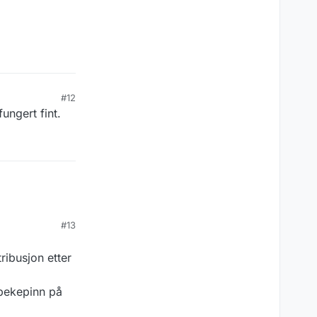
ntakelser at det
#12
ungert fint.
#13
ribusjon etter
 pekepinn på