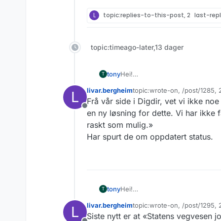
L
topic:replies-to-this-post, 2
last-rep
topic:timeago-later,13 dager
tony
Hei!
T
Vi bruker kjoretoyinfo2 til en fu
livar.bergheim
topic:wrote-on, /post/1285,
L
datahotellet legger ned i februar
Sist endret av
Frå vår side i Digdir, vet vi ikke n
Ser at dere skrev at dere ikke ha
Frakoblet
snakk om uker, måneder eller år
en ny løsning for dette. Vi har ikke 
raskt som mulig.»
Har spurt de om oppdatert status.
tony
Hei!
T
Vi bruker kjoretoyinfo2 til en fu
livar.bergheim
topic:wrote-on, /post/1295,
L
datahotellet legger ned i februar
Sist endret av
Siste nytt er at «Statens vegvesen
Ser at dere skrev at dere ikke ha