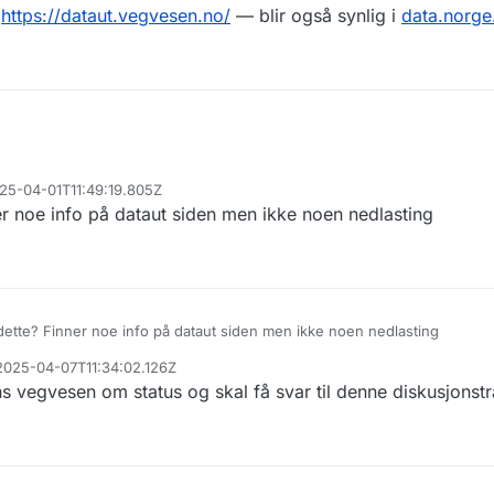
?
å
https://dataut.vegvesen.no/
— blir også synlig i
data.norge
025-04-01T11:49:19.805Z
ner noe info på dataut siden men ikke noen nedlasting
å dette? Finner noe info på dataut siden men ikke noen nedlasting
 2025-04-07T11:34:02.126Z
ns vegvesen om status og skal få svar til denne diskusjonst