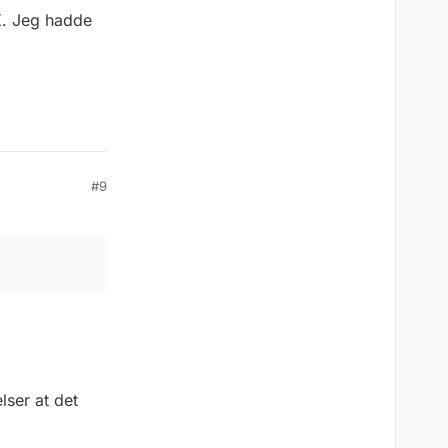
0K. Jeg hadde
#9
lser at det