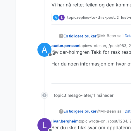
Vi har nå rettet feilen og den komme
A
L
topic:replies-to-this-post, 2
last-
@Mr-Bean sa i
Dat
En tidligere bruker
?
audun.persson
topic:wrote-on, /post/983,
A
Sist endret av
@vidar-holmgren Takk for rask resp
grep -i "model y
Frakoblet
Har du noen informasjon om hvor of
Hei.
Tusen takk for tilb
Har nettopp testet 
bør være 50.000ish
topic:timeago-later,11 måneder
Vi har nå rettet fe
@Mr-Bean sa i
Dat
En tidligere bruker
?
livar.bergheim
topic:wrote-on, /post/1234,
L
Sist endret av
Ser du ikke fikk svar om oppdateri
grep -i "model y