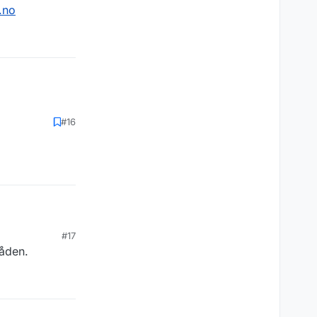
.no
#16
#17
råden.