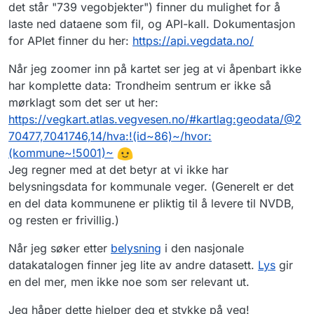
det står "739 vegobjekter") finner du mulighet for å
laste ned dataene som fil, og API-kall. Dokumentasjon
for APIet finner du her:
https://api.vegdata.no/
Når jeg zoomer inn på kartet ser jeg at vi åpenbart ikke
har komplette data: Trondheim sentrum er ikke så
mørklagt som det ser ut her:
https://vegkart.atlas.vegvesen.no/#kartlag:geodata/@2
70477,7041746,14/hva:!(id~86)~/hvor:
(kommune~!5001)~
Jeg regner med at det betyr at vi ikke har
belysningsdata for kommunale veger. (Generelt er det
en del data kommunene er pliktig til å levere til NVDB,
og resten er frivillig.)
Når jeg søker etter
belysning
i den nasjonale
datakatalogen finner jeg lite av andre datasett.
Lys
gir
en del mer, men ikke noe som ser relevant ut.
Jeg håper dette hjelper deg et stykke på veg!