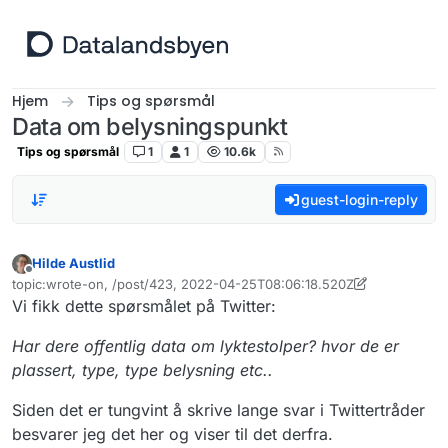
Hopp til innhold
Hjem
Tips og spørsmål
Data om belysningspunkt
Tips og spørsmål
1
1
10.6k
guest-login-reply
Hilde Austlid
Frakoblet
topic:wrote-on, /post/423, 2022-04-25T08:06:18.520Z
Sist endret av Hilde Austlid
Vi fikk dette spørsmålet på Twitter:
Har dere offentlig data om lyktestolper? hvor de er
plassert, type, type belysning etc..
Siden det er tungvint å skrive lange svar i Twittertråder
besvarer jeg det her og viser til det derfra.