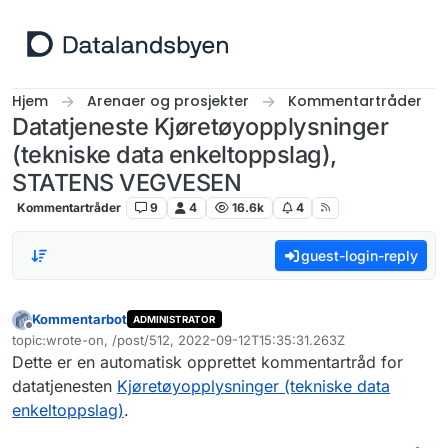
Hopp til innhold
Hjem
Arenaer og prosjekter
Kommentartråder
Datatjeneste Kjøretøyopplysninger
(tekniske data enkeltoppslag),
STATENS VEGVESEN
Kommentartråder
9
4
16.6k
4
guest-login-reply
Kommentarbot
ADMINISTRATOR
Frakoblet
topic:wrote-on, /post/512, 2022-09-12T15:35:31.263Z
Sist endret av
Dette er en automatisk opprettet kommentartråd for
datatjenesten
Kjøretøyopplysninger (tekniske data
enkeltoppslag)
.