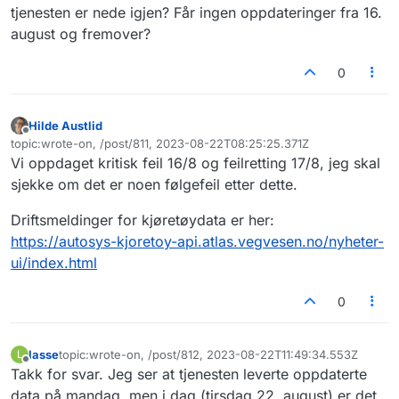
"Vi har hatt en teknisk feil siden fredag
tjenesten er nede igjen? Får ingen oppdateringer fra 16.
9. september, slik at ikke alle kjøretøy
august og fremover?
var oppdatert når man gjorde oppslag
Får du inn oppdaterte data nå?
via API-et vårt. Feilen skal nå være rettet
0
opp (siden i går) får jeg beskjed om via
våre teknikere. "
Hilde Austlid
Frakoblet
topic:wrote-on, /post/811, 2023-08-22T08:25:25.371Z
Sist endret av
Vi oppdaget kritisk feil 16/8 og feilretting 17/8, jeg skal
sjekke om det er noen følgefeil etter dette.
Driftsmeldinger for kjøretøydata er her:
https://autosys-kjoretoy-api.atlas.vegvesen.no/nyheter-
ui/index.html
0
lasse
topic:wrote-on, /post/812, 2023-08-22T11:49:34.553Z
L
Sist endret av
Frakoblet
Takk for svar. Jeg ser at tjenesten leverte oppdaterte
data på mandag, men i dag (tirsdag 22. august) er det