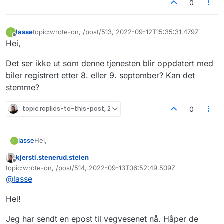
0
lasse
topic:wrote-on, /post/513, 2022-09-12T15:35:31.479Z
L
Sist endret av
Frakoblet
Hei,
Det ser ikke ut som denne tjenesten blir oppdatert med
biler registrert etter 8. eller 9. september? Kan det
stemme?
topic:replies-to-this-post, 2
0
Hei,
lasse
L
kjersti.stenerud.steien
Det ser ikke ut som denne tjenesten blir oppdatert med
Frakoblet
topic:wrote-on, /post/514, 2022-09-13T06:52:49.509Z
biler registrert etter 8. eller 9. september? Kan det
Sist endret av
@
lasse
stemme?
Hei!
Jeg har sendt en epost til vegvesenet nå. Håper de