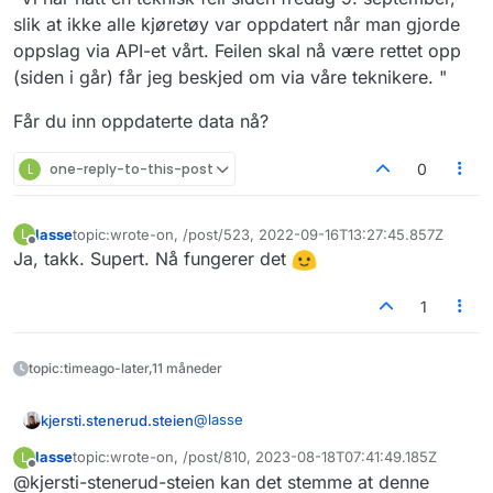
slik at ikke alle kjøretøy var oppdatert når man gjorde
oppslag via API-et vårt. Feilen skal nå være rettet opp
(siden i går) får jeg beskjed om via våre teknikere. "
Får du inn oppdaterte data nå?
L
one-reply-to-this-post
0
lasse
topic:wrote-on, /post/523, 2022-09-16T13:27:45.857Z
L
Sist endret av
Frakoblet
Ja, takk. Supert. Nå fungerer det
1
topic:timeago-later,11 måneder
@
lasse
kjersti.stenerud.steien
lasse
topic:wrote-on, /post/810, 2023-08-18T07:41:49.185Z
L
Nå har vi fått svar fra Vegvesenet.
Sist endret av
Frakoblet
@kjersti-stenerud-steien kan det stemme at denne