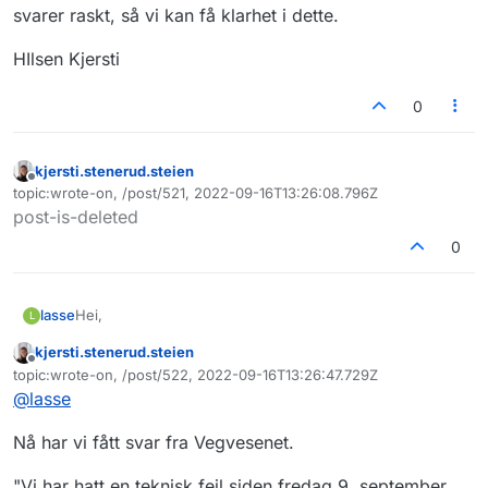
svarer raskt, så vi kan få klarhet i dette.
HIlsen Kjersti
0
kjersti.stenerud.steien
Frakoblet
topic:wrote-on, /post/521, 2022-09-16T13:26:08.796Z
Sist endret av
post-is-deleted
0
Hei,
lasse
L
kjersti.stenerud.steien
Det ser ikke ut som denne tjenesten blir oppdatert med
Frakoblet
topic:wrote-on, /post/522, 2022-09-16T13:26:47.729Z
biler registrert etter 8. eller 9. september? Kan det
Sist endret av
@
lasse
stemme?
Nå har vi fått svar fra Vegvesenet.
"Vi har hatt en teknisk feil siden fredag 9. september,