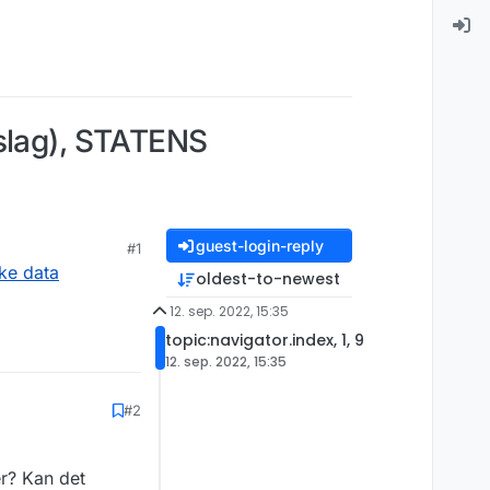
pslag), STATENS
guest-login-reply
#1
ke data
oldest-to-newest
12. sep. 2022, 15:35
topic:navigator.index, 1, 9
12. sep. 2022, 15:35
#2
er? Kan det