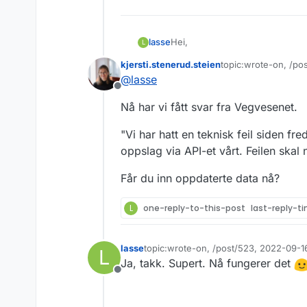
Hei,
lasse
L
kjersti.stenerud.steien
topic:wrote-on, /po
Det ser ikke ut som denne tjene
Sist endret av
@
lasse
Frakoblet
Nå har vi fått svar fra Vegvesenet.
"Vi har hatt en teknisk feil siden fr
oppslag via API-et vårt. Feilen skal 
Får du inn oppdaterte data nå?
L
one-reply-to-this-post
last-reply-t
lasse
topic:wrote-on, /post/523, 2022-09-1
L
Sist endret av
Ja, takk. Supert. Nå fungerer det
Frakoblet