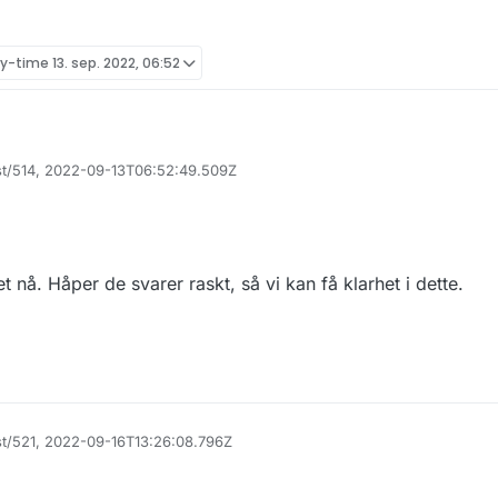
ly-time
13. sep. 2022, 06:52
ost/514, 2022-09-13T06:52:49.509Z
sten blir oppdatert med biler registrert etter 8. eller 9. september? Ka
 nå. Håper de svarer raskt, så vi kan få klarhet i dette.
st/521, 2022-09-16T13:26:08.796Z