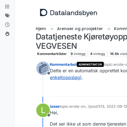
Hopp til innhold
Hjem
Arenaer og prosjekter
Komme
Datatjeneste Kjøretøyopp
VEGVESEN
Kommentartråder
9
innlegg
4
innlegg
16.6k
visn
Kommentarbot
topic:wrote-
ADMINISTRATOR
Sist endret a
Dette er en automatisk opprettet k
Frakoblet
enkeltoppslag)
.
lasse
topic:wrote-on, /post/513, 2022-09-1
L
Sist endret av
Hei,
Frakoblet
Det ser ikke ut som denne tjenesten 