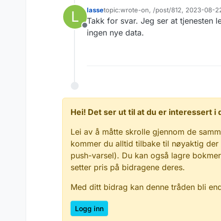
lasse
topic:wrote-on, /post/812, 2023-08-2
L
Sist endret av
Takk for svar. Jeg ser at tjenesten 
Frakoblet
ingen nye data.
Hei! Det ser ut til at du er interessert
Lei av å måtte skrolle gjennom de samm
kommer du alltid tilbake til nøyaktig der
push-varsel). Du kan også lagre bokmerke
setter pris på bidragene deres.
Med ditt bidrag kan denne tråden bli en
Logg inn