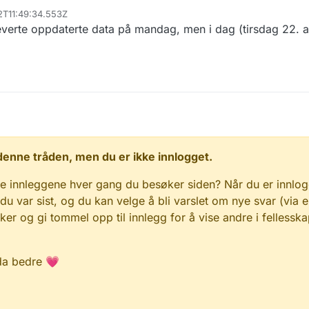
2T11:49:34.553Z
leverte oppdaterte data på mandag, men i dag (tirsdag 22. a
 i denne tråden, men du er ikke innlogget.
e innleggene hver gang du besøker siden? Når du er innlog
 du var sist, og du kan velge å bli varslet om nye svar (via e
r og gi tommel opp til innlegg for å vise andre i fellesska
da bedre 💗