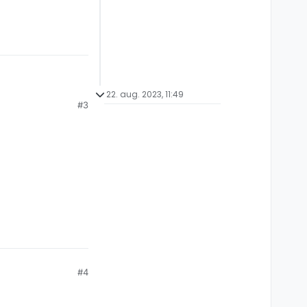
22. aug. 2023, 11:49
#3
n det stemme?
#4