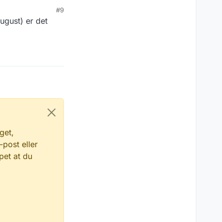
#9
ugust) er det
get,
-post eller
pet at du