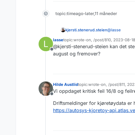
topic:timeago-later,11 måneder
@
lasse
kjersti.stenerud.steien
lasse
topic:wrote-on, /post/810, 2023-08-1
L
Nå har vi fått 
Sist endret av
@kjersti-stenerud-steien kan det st
Frakoblet
"Vi har hatt en
august og fremover?
gjorde oppslag 
teknikere. "
Får du inn opp
Hilde Austlid
topic:wrote-on, /post/811, 2
Sist endret av
Vi oppdaget kritisk feil 16/8 og feilr
Frakoblet
Driftsmeldinger for kjøretøydata er 
https://autosys-kjoretoy-api.atlas.