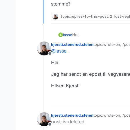
stemme?
topic:replies-to-this-post, 2
last-rep
Hei,
lasse
L
kjersti.stenerud.steien
topic:wrote-on, /p
Det ser ikke ut som denne tjene
Sist endret av
@
lasse
Frakoblet
Hei!
Jeg har sendt en epost til vegvesenet
HIlsen Kjersti
kjersti.stenerud.steien
topic:wrote-on, /po
Sist endret av
post-is-deleted
Frakoblet