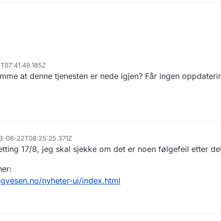
8T07:41:49.185Z
svar fra Vegvesenet.
emme at denne tjenesten er nede igjen? Får ingen oppdaterin
 teknisk feil siden fredag 9. september, slik at ikke alle kjøretøy var opp
via API-et vårt. Feilen skal nå være rettet opp (siden i går) får jeg besk
daterte data nå?
023-08-22T08:25:25.371Z
etting 17/8, jeg skal sjekke om det er noen følgefeil etter de
her:
vegvesen.no/nyheter-ui/index.html