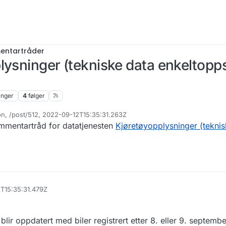
ntartråder
lysninger (tekniske data enkeltop
inger
4
følger
on, /post/512, 2022-09-12T15:35:31.263Z
v
ommentartråd for datatjenesten
Kjøretøyopplysninger (teknis
2T15:35:31.479Z
blir oppdatert med biler registrert etter 8. eller 9. septemb