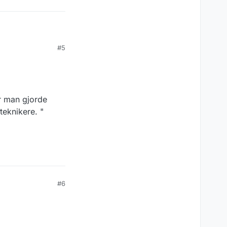
#5
n det stemme?
år man gjorde
teknikere. "
#6