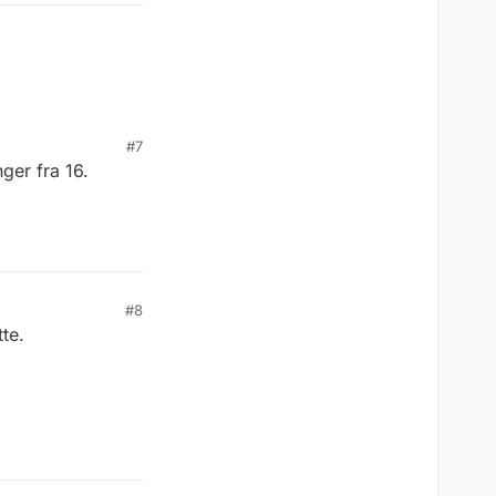
#7
ger fra 16.
datert når man
jed om via våre
#8
tte.