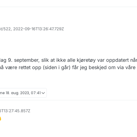
st/522, 2022-09-16T13:26:47.729Z
sten blir oppdatert med biler registrert etter 8. eller 9. september? Ka
edag 9. september, slik at ikke alle kjøretøy var oppdatert n
nå være rettet opp (siden i går) får jeg beskjed om via våre 
ime
18. aug. 2023, 07:41
6T13:27:45.857Z