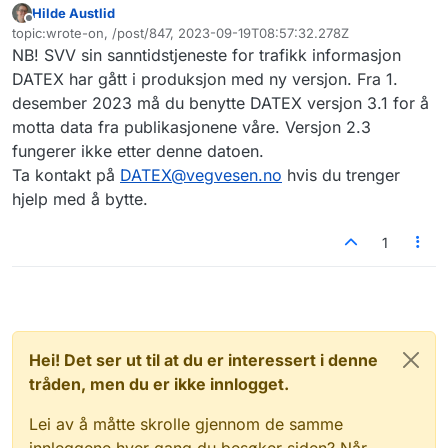
Hilde Austlid
Frakoblet
topic:wrote-on, /post/847, 2023-09-19T08:57:32.278Z
Sist endret av
NB! SVV sin sanntidstjeneste for trafikk informasjon
DATEX har gått i produksjon med ny versjon. Fra 1.
desember 2023 må du benytte DATEX versjon 3.1 for å
motta data fra publikasjonene våre. Versjon 2.3
fungerer ikke etter denne datoen.
Ta kontakt på
DATEX@vegvesen.no
hvis du trenger
hjelp med å bytte.
1
Hei! Det ser ut til at du er interessert i denne
tråden, men du er ikke innlogget.
Lei av å måtte skrolle gjennom de samme