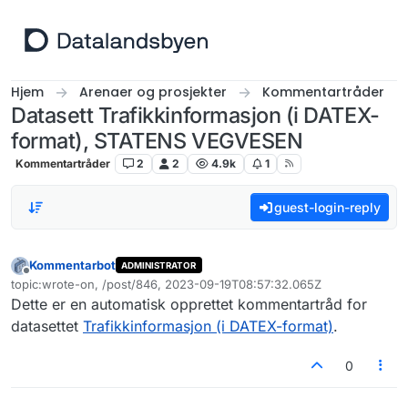
Hopp til innhold
Hjem
Arenaer og prosjekter
Kommentartråder
Datasett Trafikkinformasjon (i DATEX-
format), STATENS VEGVESEN
Kommentartråder
2
2
4.9k
1
guest-login-reply
Kommentarbot
ADMINISTRATOR
Frakoblet
topic:wrote-on, /post/846, 2023-09-19T08:57:32.065Z
Sist endret av
Dette er en automatisk opprettet kommentartråd for
datasettet
Trafikkinformasjon (i DATEX-format)
.
0