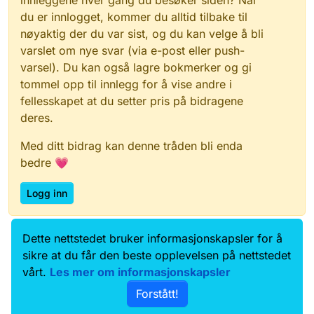
innleggene hver gang du besøker siden? Når
du er innlogget, kommer du alltid tilbake til
nøyaktig der du var sist, og du kan velge å bli
varslet om nye svar (via e-post eller push-
varsel). Du kan også lagre bokmerker og gi
tommel opp til innlegg for å vise andre i
fellesskapet at du setter pris på bidragene
deres.
Med ditt bidrag kan denne tråden bli enda
bedre 💗
Logg inn
Dette nettstedet bruker informasjonskapsler for å
Data.norge.no
Kontakt oss
sikre at du får den beste opplevelsen på nettstedet
Samtykke og brukervilkår
vårt.
Les mer om informasjonskapsler
Tilgjengelighetserklæring
Forstått!
Personvernerklæring