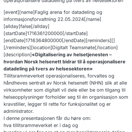
operasjonalisere datadeling på tvers av helsesektoren
[event][name]Faglig arena for datadeling og
informasjonsforvaltning 22.05.2024[/name]
[allday]false[/allday]
[startDate]1716361200000[/startDate]
[endDate]1716364800000[/endDate][reminders][]
[/reminders][location]Digitalt Teamsmøte[/location]
[description]
«Digitalisering av helsetjenesten –
hvordan Norsk helsenett bidrar til å operasjonalisere
datadeling på tvers av helsesektoren»
Tillitsrammeverket operasjonaliseres, forvaltes og
håndheves sentralt av Norsk helsenett (NHN) slik at alle
virksomheter som digitalt vil dele eller be om tilgang til
helseopplysninger forholder seg til én organisasjon som
kravstiller, legger til rette for funksjonalitet og er
administrator.
I denne presentasjonen får du høre om:
hva tillitsrammeverket er i dag og