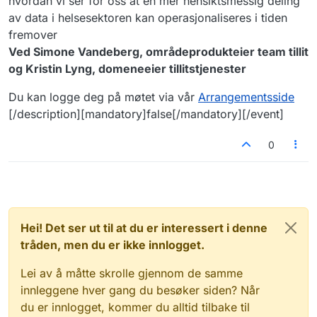
hvordan vi ser for oss at en mer hensiktsmessig deling
av data i helsesektoren kan operasjonaliseres i tiden
fremover
Ved Simone Vandeberg, områdeprodukteier team tillit
og Kristin Lyng, domeneeier tillitstjenester
Du kan logge deg på møtet via vår
Arrangementsside
[/description][mandatory]false[/mandatory][/event]
0
Hei! Det ser ut til at du er interessert i denne
tråden, men du er ikke innlogget.
Lei av å måtte skrolle gjennom de samme
innleggene hver gang du besøker siden? Når
du er innlogget, kommer du alltid tilbake til