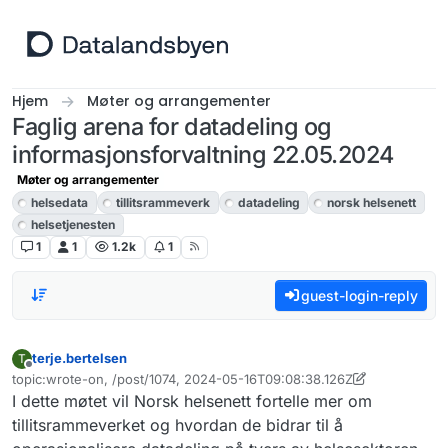
Hopp til innhold
Hjem
Møter og arrangementer
Faglig arena for datadeling og
informasjonsforvaltning 22.05.2024
Møter og arrangementer
helsedata
tillitsrammeverk
datadeling
norsk helsenett
helsetjenesten
1
1
1.2k
1
guest-login-reply
terje.bertelsen
T
Frakoblet
topic:wrote-on, /post/1074, 2024-05-16T09:08:38.126Z
Sist endret av terje.bertelsen
I dette møtet vil Norsk helsenett fortelle mer om
tillitsrammeverket og hvordan de bidrar til å