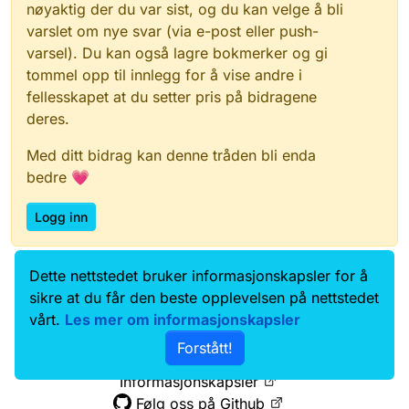
nøyaktig der du var sist, og du kan velge å bli
varslet om nye svar (via e-post eller push-
varsel). Du kan også lagre bokmerker og gi
tommel opp til innlegg for å vise andre i
fellesskapet at du setter pris på bidragene
deres.
Med ditt bidrag kan denne tråden bli enda
bedre 💗
Logg inn
Dette nettstedet bruker informasjonskapsler for å
Data.norge.no
Kontakt oss
sikre at du får den beste opplevelsen på nettstedet
Samtykke og brukervilkår
vårt.
Les mer om informasjonskapsler
Tilgjengelighetserklæring
Forstått!
Personvernerklæring
Informasjonskapsler
Følg oss på Github