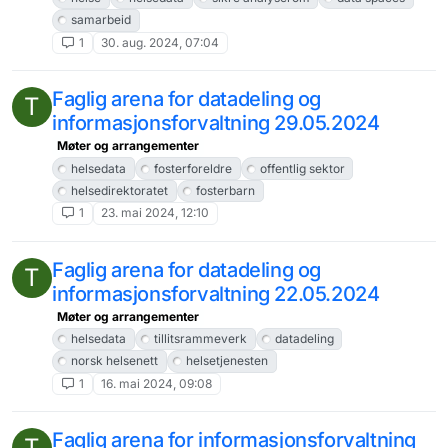
samarbeid
1
30. aug. 2024, 07:04
Faglig arena for datadeling og
T
informasjonsforvaltning 29.05.2024
Møter og arrangementer
helsedata
fosterforeldre
offentlig sektor
helsedirektoratet
fosterbarn
1
23. mai 2024, 12:10
Faglig arena for datadeling og
T
informasjonsforvaltning 22.05.2024
Møter og arrangementer
helsedata
tillitsrammeverk
datadeling
norsk helsenett
helsetjenesten
1
16. mai 2024, 09:08
Faglig arena for informasjonsforvaltning
T