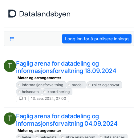
Hopp til innhold
Logg inn for å publisere innlegg
Faglig arena for datadeling og
T
informasjonsforvaltning 18.09.2024
Møter og arrangementer
informasjonsforvaltning
modell
roller og ansvar
helsedata
koordinering
1
13. sep. 2024, 07:00
Faglig arena for datadeling og
T
informasjonsforvaltning 04.09.2024
Møter og arrangementer
helse
helsedata
sikre analyserom
data spaces