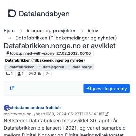
Hopp til innhold
Hjem
Arenaer og prosjekter
Arkiv
Datafabrikken (Tilbakemeldinger og nyheter)
Datafabrikken.norge.no er avviklet
topic:pinned-with-expiry, 27.02.2032, 00:00
Datafabrikken (Tilbakemeldinger og nyheter)
datafabrikken
datajegeren
data.norge
1
1
2.1k
guest-login-reply
christiane.andrea.frohlich
C
Frakoblet
topic:wrote-on, /post/1080, 2024-05-27T11:26:14.118Z
Sist endret av livar.bergheim
6. mar. 2024, 07:48
Nettstedet Datafabrikken ble avviklet 30. april i år.
Datafabrikken ble lansert i 2021, og var et samarbeid
mellom Digital Norway og Digitaliseringsdirektoratet.