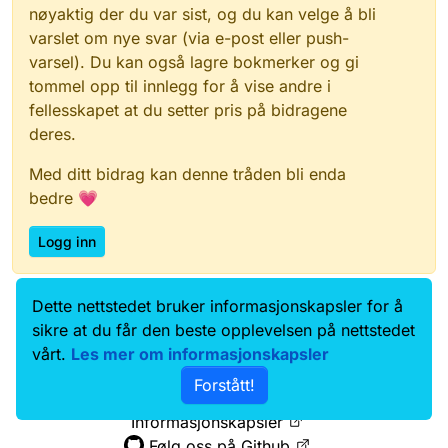
nøyaktig der du var sist, og du kan velge å bli
varslet om nye svar (via e-post eller push-
varsel). Du kan også lagre bokmerker og gi
tommel opp til innlegg for å vise andre i
fellesskapet at du setter pris på bidragene
deres.
Med ditt bidrag kan denne tråden bli enda
bedre 💗
Logg inn
Dette nettstedet bruker informasjonskapsler for å
Data.norge.no
Kontakt oss
sikre at du får den beste opplevelsen på nettstedet
Samtykke og brukervilkår
vårt.
Les mer om informasjonskapsler
Tilgjengelighetserklæring
Forstått!
Personvernerklæring
Informasjonskapsler
Følg oss på Github