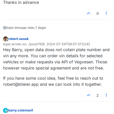
Thanks in advance
0
topic:timeago-later,7 dager
robert.sasak
Frakoblet
topic:wrote-on, /post/1109, 2024-07-29T09:07:37.524Z
Sist endret av
Hey Barry, open data does not cotain plate number and
vin any more. You can order vin details for selected
vehicles or make requests via API of Vegvesen. Those
however require special agreement and are not free.
If you have some cool idea, feel free to reach out to
robert@bileier.app and we can look into it together.
2
barry.coleman1
B
Frakoblet