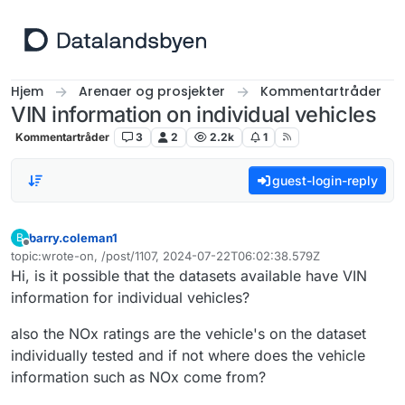
Hopp til innhold
Hjem
Arenaer og prosjekter
Kommentartråder
VIN information on individual vehicles
Kommentartråder
3
2
2.2k
1
guest-login-reply
barry.coleman1
B
Frakoblet
topic:wrote-on, /post/1107, 2024-07-22T06:02:38.579Z
Sist endret av
Hi, is it possible that the datasets available have VIN
information for individual vehicles?
also the NOx ratings are the vehicle's on the dataset
individually tested and if not where does the vehicle
information such as NOx come from?