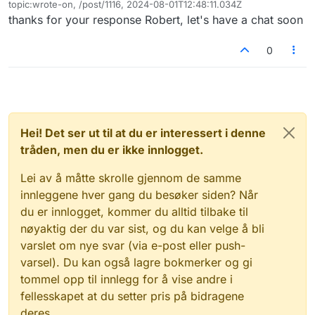
topic:wrote-on, /post/1116, 2024-08-01T12:48:11.034Z
Sist endret av
thanks for your response Robert, let's have a chat soon
0
Hei! Det ser ut til at du er interessert i denne
tråden, men du er ikke innlogget.
Lei av å måtte skrolle gjennom de samme
innleggene hver gang du besøker siden? Når
du er innlogget, kommer du alltid tilbake til
nøyaktig der du var sist, og du kan velge å bli
varslet om nye svar (via e-post eller push-
varsel). Du kan også lagre bokmerker og gi
tommel opp til innlegg for å vise andre i
fellesskapet at du setter pris på bidragene
deres.