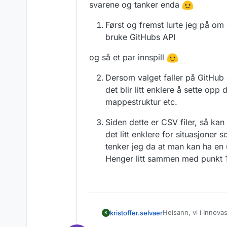
svarene og tanker enda
Først og fremst lurte jeg på om
bruke GitHubs API
og så et par innspill
Dersom valget faller på GitHub e
det blir litt enklere å sette opp
mappestruktur etc.
Siden dette er CSV filer, så ka
det litt enklere for situasjoner 
tenker jeg da at man kan ha en
Henger litt sammen med punkt 1 
Heisann, vi i Innov
kristoffer.selvaer
K
det mulig for oss å 