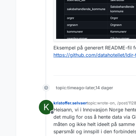
Eksempel på generert README-fil for
https://github.com/datahotellet/ldi
topic:timeago-later,14 dager
kristoffer.selvaer
topic:wrote-on, /post/11
K
Sist endret av
Heisann, vi i Innovasjon Norge hent
Frakoblet
det mulig for oss å hente data via G
måten og ikke helt ideelt på samme
spørsmål og innspill i den forbindelse