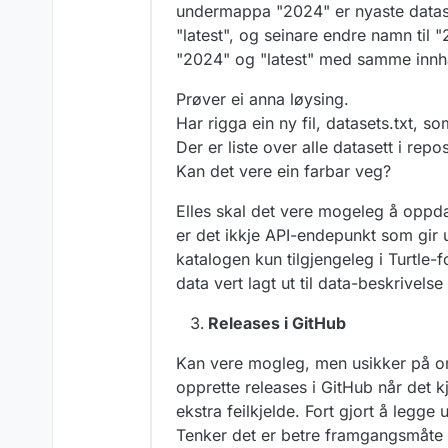
undermappa "2024" er nyaste datasett
"latest", og seinare endre namn til 
"2024" og "latest" med samme innh
Prøver ei anna løysing.
Har rigga ein ny fil, datasets.txt, s
Der er liste over alle datasett i rep
Kan det vere ein farbar veg?
Elles skal det vere mogeleg å oppd
er det ikkje API-endepunkt som gir ut
katalogen kun tilgjengeleg i Turtle-
data vert lagt ut til data-beskrivelse
Releases i GitHub
Kan vere mogleg, men usikker på om 
opprette releases i GitHub når det k
ekstra feilkjelde. Fort gjort å legg
Tenker det er betre framgangsmåte 