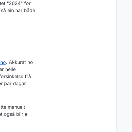
ttet "2024" for
 så ein har både
.no
. Akkurat no
er heile
orsinkelse frå
er par dagar.
tte manuelt
 også blir ei