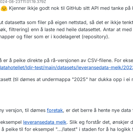
 2024-08-23T11:01:19.379Z
ideelt på samme måten som et åpent API med mer direkte adresser etc. 
 lurte jeg på om dere vet om det er mulig å hente ned filene på en enk
l
Kjenner ikkje godt nok til GitHub sitt API med tanke på
 den forbindelse, nå er det jo litt tidlig i testingen og sånt så ikke sikker
API
enda
aller på GitHub er det mulig å ha det slik at den seneste dataen er på en 
ut datasetta som filer på eigen nettstad, så det er ikkje tenk
nklere å sette opp den automatiserte hentingen uten å måtte forholde seg ti
, filtrering) enn å laste ned heile datasettet. Antar at med 
etc.
 mapper og filer som er i kodelageret (repository).
CSV filer, så kan man bruke versjoneringen til å lage "releases" av ny d
 for situasjoner som oss og lete seg tilbake i historikk osv. For å forklare
at man kan ha en utgivelser for f.eks. «Melk» som da kan være 2024, 20
mmen med punkt 1 at man har en fast "path" for dataen og, da kan man «
 er å peike direkte på rå-versjonen av CSV-filene. For eks
atahotellet/ldir-test/main/datasets/leveransedata-melk/202
sett (til dømes at undermappa "2025" har dukka opp i ei 
ny versjon, til dømes
foretak
, er det berre å hente nye dat
or eksempel
leveransedata melk
. Slik eg forstår det, ønskjer
å peike til for eksempel ".../latest" i staden for å ha logikk 