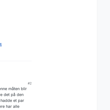
4
#2
enne måten blir
re det på den
 hadde et par
ere har alle