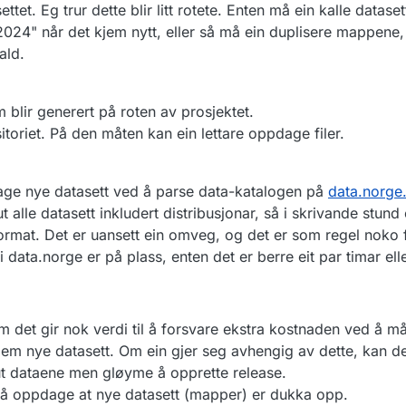
et. Eg trur dette blir litt rotete. Enten må ein kalle datase
"2024" når det kjem nytt, eller så må ein duplisere mappene,
ald.
om blir generert på roten av prosjektet.
ositoriet. På den måten kan ein lettare oppdage filer.
age nye datasett ved å parse data-katalogen på
data.norge
 alle datasett inkludert distribusjonar, så i skrivande stund 
format. Det er uansett ein omveg, og det er som regel noko f
 i data.norge er på plass, enten det er berre eit par timar ell
det gir nok verdi til å forsvare ekstra kostnaden ved å må
jem nye datasett. Om ein gjer seg avhengig av dette, kan det
e ut dataene men gløyme å opprette release.
å oppdage at nye datasett (mapper) er dukka opp.