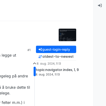
guest-login-reply
#1
å legge ut
oldest-to-newest
8. aug. 2024, 11:13
topic:navigator.index, 1, 9
8. aug. 2024, 11:13
engeleg på andre
 å bruke dette til
gelege.
 felter m.m.) i