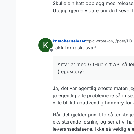
Skulle ein hatt opplegg med release
Utdjup gjerne vidare om du likevel tr
kristoffer.selvaer
topic:wrote-on, /post/11
K
Sist endret av
Takk for raskt svar!
Frakoblet
Antar at med GitHub sitt API så te
(repository).
Ja, det var egentlig eneste måten jeg
jo egentlig alle problemene sånn set
ville bli litt unødvendig hodebry for 
Når det gjelder punkt to så tenkte je
eksisterende løsning og ser at vi ha
leveransedataene. Ikke så veldig ele