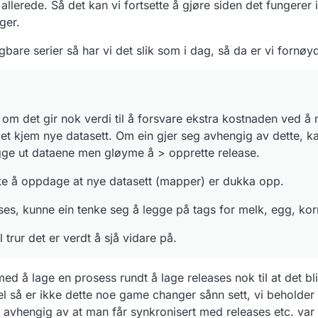
lerede. Så det kan vi fortsette å gjøre siden det fungerer i
ger.
bare serier så har vi det slik som i dag, så da er vi fornø
m det gir nok verdi til å forsvare ekstra kostnaden ved å
det kjem nye datasett. Om ein gjer seg avhengig av dette, ka
 legge ut dataene men gløyme å > opprette release.
e å oppdage at nye datasett (mapper) er dukka opp.
ses, kunne ein tenke seg å legge på tags for melk, egg, kor
 trur det er verdt å sjå vidare på.
ed å lage en prosess rundt å lage releases nok til at det bli
del så er ikke dette noe game changer sånn sett, vi beholder
ke avhengig av at man får synkronisert med releases etc. var