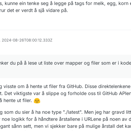
s, kunne ein tenke seg å legge på tags for melk, egg, korn 
ur det er verdt å sjå vidare på.
31, 2024-08-26T08:00:12.333Z
nker du på å lese ut liste over mapper og filer som er i kod
 visste om å hente ut filer fra GitHub. Disse direktelenkene t
t. Det viktigste var å slippe og forholde oss til GitHub API
å hente ut filer.
g som du sier å ha noe type "./latest". Men jeg har gravd lit
r noe logikk for å håndtere årstallene i URLene på noen av 
gant sånn sett, men vi sjekker bare på mulige årstall det k