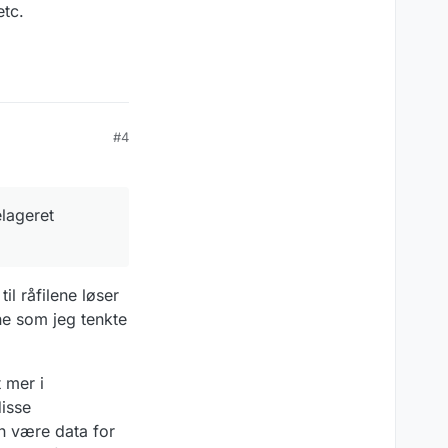
etc.
#4
elageret
il råfilene løser
ene som jeg tenkte
t mer i
disse
an være data for