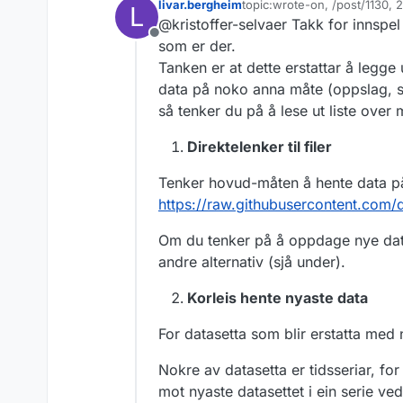
livar.bergheim
topic:wrote-on, /post/1130,
L
måten og ikke helt 
Først og fremst
Sist endret av
@kristoffer-selvaer Takk for innspe
spørsmål og innspill i
bruke GitHubs 
og så et par innspill
Frakoblet
svarene og tanker 
som er der.
Dersom valget f
Tanken er at dette erstattar å legge 
det blir litt e
data på noko anna måte (oppslag, søk
mappestruktur 
så tenker du på å lese ut liste over
Siden dette er 
Direktelenker til filer
det litt enklere
tenker jeg da 
Henger litt sa
Tenker hovud-måten å hente data på
etc.
https://raw.githubusercontent.com/d
Om du tenker på å oppdage nye data
andre alternativ (sjå under).
Korleis hente nyaste data
For datasetta som blir erstatta med 
Nokre av datasetta er tidsseriar, f
mot nyaste datasettet i ein serie ved 