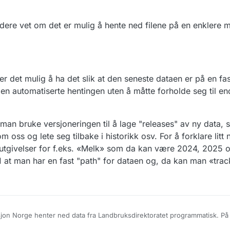
 dere vet om det er mulig å hente ned filene på en enklere 
r det mulig å ha det slik at den seneste dataen er på en fast
 den automatiserte hentingen uten å måtte forholde seg til en
n man bruke versjoneringen til å lage "releases" av ny data,
som oss og lete seg tilbake i historikk osv. For å forklare lit
 utgivelser for f.eks. «Melk» som da kan være 2024, 2025 o
at man har en fast "path" for dataen og, da kan man «trac
asjon Norge henter ned data fra Landbruksdirektoratet programmatisk. På
hente data via GitHubs API, men så vidt jeg vet er ikke dette helt frem å 