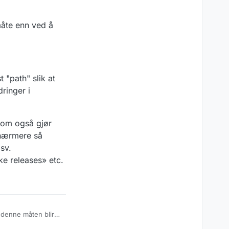
måte enn ved å
 "path" slik at
dringer i
 som også gjør
t nærmere så
sv.
ke releases» etc.
 denne måten blir
gjøre det på den