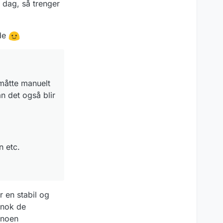
 dag, så trenger
yde
 måtte manuelt
n det også blir
n etc.
r en stabil og
 nok de
 noen