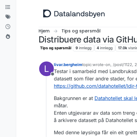
Hopp til innhold
Hjem
Tips og spørsmål
Distribuere data via GitH
Tips og spørsmål
9
innlegg
4
innlegg
17.0k
visni
livar.bergheim
topic:wrote-on, /post/1122,
L
Sist endret av livar.bergheim
Testar i samarbeid med Landbruksdire
Frakoblet
datasett som filer andre stader, fo
https://github.com/datahotellet/ldir-
Bakgrunnen er at
Datahotellet skal 
måtar.
Enten utgjevarar av data som treng e
å arkivere datasett på Datahotellet s
Med denne løysinga får ein eit greit