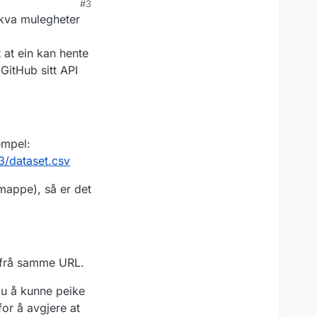
#3
Jeg hadde et par
lere måte enn ved å
 kva mulegheter
t dere har alle
fast "path" slik at
t at ein kan hente
l endringer i
GitHub sitt API
ata, som også gjør
 litt nærmere så
25 osv.
tracke releases»
empel:
3/dataset.csv
mappe), så er det
a frå samme URL.
 du å kunne peike
for å avgjere at