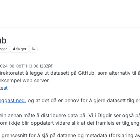
ub
nger
4
følger
 2024-08-08T11:13:08.123Z
ktoratet å legge ut datasett på GitHub, som alternativ til 
r eksempel web server.
test
leggast ned
, og at det då er behov for å gjere datasett tilgj
in annan måte å distribuere data på. Vi i Digdir ser også på
om ikkje blir oppdatert vidare slik at dei framleis er tilgjen
t grensesnitt for å sjå på dataene og metadata (forklaring av