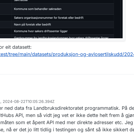
 eit datasett:
r-test/tree/main/datasets/produksjon-og-avlosertilskudd/202
28, 2024-08-22T10:05:26.394Z
er ned data fra Landbruksdirektoratet programmatisk. På d
itHubs API, men så vidt jeg vet er ikke dette helt frem å gjø
 måten som et åpent API med mer direkte adresser etc. Jeg
, nå er det jo litt tidlig i testingen og sånt så ikke sikkert d