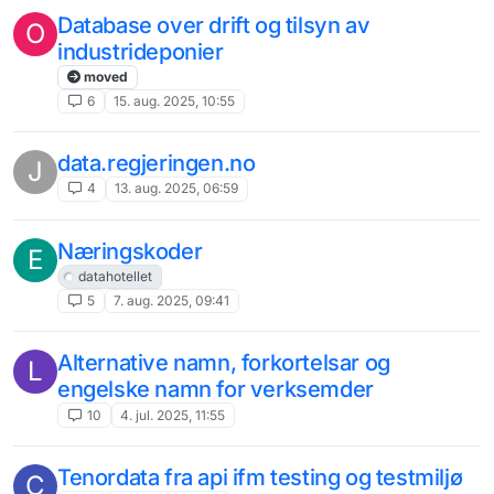
Database over drift og tilsyn av
O
industrideponier
moved
6
15. aug. 2025, 10:55
data.regjeringen.no
J
4
13. aug. 2025, 06:59
Næringskoder
E
datahotellet
5
7. aug. 2025, 09:41
Alternative namn, forkortelsar og
L
engelske namn for verksemder
10
4. jul. 2025, 11:55
Tenordata fra api ifm testing og testmiljø
C