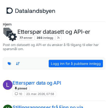
Hopp til innhold
Hjem
Etterspør datasett og API-er
77
emner
393
innlegg
Post om datasett og API-er du ønsker å få tilgang til eller har
spørsmål om.
Logg inn for å publisere innlegg
Etterspørr data og API
L
pinned
10
23. mar. 2026, 07:58
Stillingsannonser frå Finn.no via