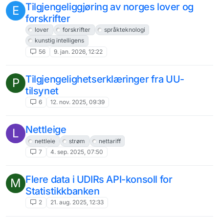
Tilgjengeliggjøring av norges lover og
E
forskrifter
lover
forskrifter
språkteknologi
kunstig intelligens
56
9. jan. 2026, 12:22
Tilgjengelighetserklæringer fra UU-
P
tilsynet
6
12. nov. 2025, 09:39
Nettleige
L
nettleie
strøm
nettariff
7
4. sep. 2025, 07:50
Flere data i UDIRs API-konsoll for
M
Statistikkbanken
2
21. aug. 2025, 12:33