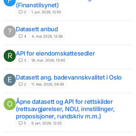
F
(Finanstilsynet)
2
1. jun. 2026, 12:50
Datasett anbud
?
4
4. mai 2026, 12:36
API for eiendomskattesedler
R
3
18. mar. 2026, 13:40
Datasett ang. badevannskvalitet i Oslo
E
2
11. feb. 2026, 09:39
Åpne datasett og API for rettskilder
O
(rettsavgjørelser, NOU, innstillinger,
proposisjoner, rundskriv m.m.)
5
9. jan. 2026, 12:25