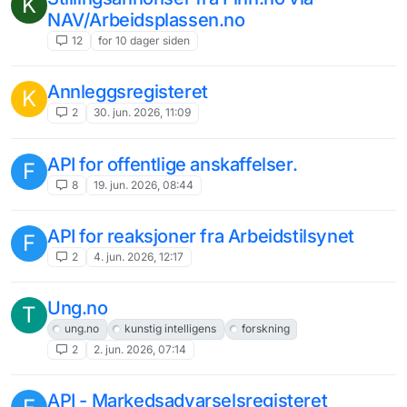
K
NAV/Arbeidsplassen.no
12
for 10 dager siden
Annleggsregisteret
K
2
30. jun. 2026, 11:09
API for offentlige anskaffelser.
F
8
19. jun. 2026, 08:44
API for reaksjoner fra Arbeidstilsynet
F
2
4. jun. 2026, 12:17
Ung.no
T
ung.no
kunstig intelligens
forskning
2
2. jun. 2026, 07:14
API - Markedsadvarselsregisteret