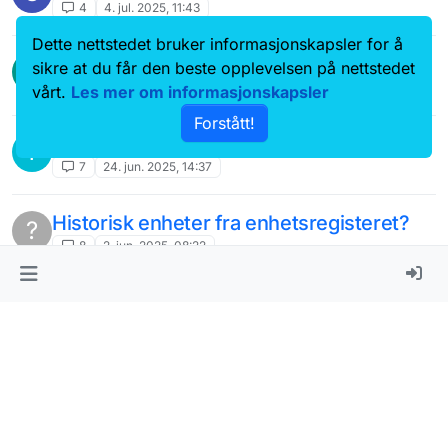
4
4. jul. 2025, 11:43
Dette nettstedet bruker informasjonskapsler for å
Produsentnummer for landbruket
P
sikre at du får den beste opplevelsen på nettstedet
7
2. jul. 2025, 11:12
vårt.
Les mer om informasjonskapsler
Forstått!
Årstall og data for sist oppdatert
T
7
24. jun. 2025, 14:37
Historisk enheter fra enhetsregisteret?
?
8
2. jun. 2025, 08:22
Regnskapsregisteret API
M
(Brønnøysundregistrene)
regnskapsregisteret
19
30. mai 2025, 10:32
topic-is-deleted
J