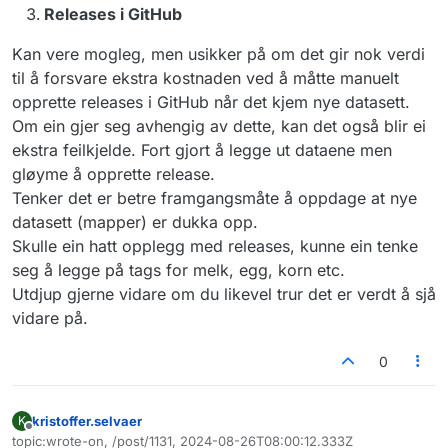
Releases i GitHub
Kan vere mogleg, men usikker på om det gir nok verdi
til å forsvare ekstra kostnaden ved å måtte manuelt
opprette releases i GitHub når det kjem nye datasett.
Om ein gjer seg avhengig av dette, kan det også blir ei
ekstra feilkjelde. Fort gjort å legge ut dataene men
gløyme å opprette release.
Tenker det er betre framgangsmåte å oppdage at nye
datasett (mapper) er dukka opp.
Skulle ein hatt opplegg med releases, kunne ein tenke
seg å legge på tags for melk, egg, korn etc.
Utdjup gjerne vidare om du likevel trur det er verdt å sjå
vidare på.
0
kristoffer.selvaer
K
Frakoblet
topic:wrote-on, /post/1131, 2024-08-26T08:00:12.333Z