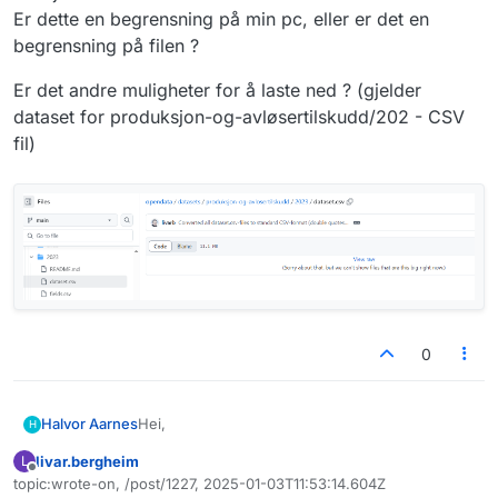
Er dette en begrensning på min pc, eller er det en
begrensning på filen ?
Er det andre muligheter for å laste ned ? (gjelder
dataset for produksjon-og-avløsertilskudd/202 - CSV
fil)
0
Hei,
Halvor Aarnes
H
livar.bergheim
L
Når jeg prøver å laste ned filen dataset.csv får
Frakoblet
topic:wrote-on, /post/1227, 2025-01-03T11:53:14.604Z
jeg beskjed om at filen er for stor.
Sist endret av