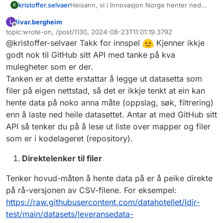
Heisann, vi i Innovasjon Norge henter ned
kristoffer.selvaer
K
data fra Landbruksdirektoratet programmatisk.
livar.bergheim
L
På denne måten blir det mulig for oss å hente
Først og fremst lurte jeg på om dere vet
Frakoblet
topic:wrote-on, /post/1130, 2024-08-23T11:01:19.379Z
data via GitHubs API, men så vidt jeg vet er
om det er mulig å hente ned filene på en
og så et par innspill
Sist endret av
@kristoffer-selvaer Takk for innspel
Kjenner ikkje
ikke dette helt frem å gjøre det på den måten
enklere måte enn ved å bruke GitHubs
og ikke helt ideelt på samme måten som et
API
Dersom valget faller på GitHub er det
godt nok til GitHub sitt API med tanke på kva
åpent API med mer direkte adresser etc. Jeg
mulig å ha det slik at den seneste dataen
mulegheter som er der.
hadde et par spørsmål og innspill i den
er på en fast "path" slik at det blir litt
Tanken er at dette erstattar å legge ut datasetta som
forbindelse, nå er det jo litt tidlig i testingen
enklere å sette opp den automatiserte
filer på eigen nettstad, så det er ikkje tenkt at ein kan
og sånt så ikke sikkert dere har alle svarene
hentingen uten å måtte forholde seg til
og tanker enda
endringer i mappestruktur etc.
hente data på noko anna måte (oppslag, søk, filtrering)
enn å laste ned heile datasettet. Antar at med GitHub sitt
Siden dette er CSV filer, så kan man
API så tenker du på å lese ut liste over mapper og filer
bruke versjoneringen til å lage
"releases" av ny data, som også gjør det
som er i kodelageret (repository).
litt enklere for situasjoner som oss og
lete seg tilbake i historikk osv. For å
Direktelenker til filer
forklare litt nærmere så tenker jeg da at
man kan ha en utgivelser for f.eks.
Tenker hovud-måten å hente data på er å peike direkte
«Melk» som da kan være 2024, 2025
på rå-versjonen av CSV-filene. For eksempel:
osv.
https://raw.githubusercontent.com/datahotellet/ldir-
Henger litt sammen med punkt 1 at man
har en fast "path" for dataen og, da kan
test/main/datasets/leveransedata-
man «tracke releases» etc.