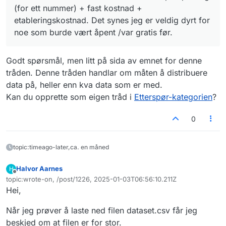
(for ett nummer) + fast kostnad +
etableringskostnad. Det synes jeg er veldig dyrt for
noe som burde vært åpent /var gratis før.
Godt spørsmål, men litt på sida av emnet for denne
tråden. Denne tråden handlar om måten å distribuere
data på, heller enn kva data som er med.
Kan du opprette som eigen tråd i
Etterspør-kategorien
?
0
topic:timeago-later,ca. en måned
Halvor Aarnes
H
Frakoblet
topic:wrote-on, /post/1226, 2025-01-03T06:56:10.211Z
Sist endret av
Hei,
Når jeg prøver å laste ned filen dataset.csv får jeg
beskjed om at filen er for stor.