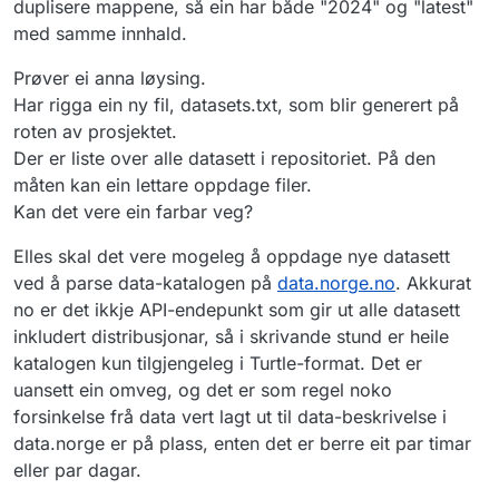
duplisere mappene, så ein har både "2024" og "latest"
med samme innhald.
Prøver ei anna løysing.
Har rigga ein ny fil, datasets.txt, som blir generert på
roten av prosjektet.
Der er liste over alle datasett i repositoriet. På den
måten kan ein lettare oppdage filer.
Kan det vere ein farbar veg?
Elles skal det vere mogeleg å oppdage nye datasett
ved å parse data-katalogen på
data.norge.no
. Akkurat
no er det ikkje API-endepunkt som gir ut alle datasett
inkludert distribusjonar, så i skrivande stund er heile
katalogen kun tilgjengeleg i Turtle-format. Det er
uansett ein omveg, og det er som regel noko
forsinkelse frå data vert lagt ut til data-beskrivelse i
data.norge er på plass, enten det er berre eit par timar
eller par dagar.