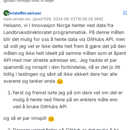
topic:timeago-later,14 dager
kristoffer.selvaer
K
Frakoblet
topic:wrote-on, /post/1128, 2024-08-22T10:05:26.394Z
Sist endret av
Heisann, vi i Innovasjon Norge henter ned data fra
Landbruksdirektoratet programmatisk. På denne måten
blir det mulig for oss å hente data via GitHubs API, men
så vidt jeg vet er ikke dette helt frem å gjøre det på den
måten og ikke helt ideelt på samme måten som et åpent
API med mer direkte adresser etc. Jeg hadde et par
spørsmål og innspill i den forbindelse, nå er det jo litt
tidlig i testingen og sånt så ikke sikkert dere har alle
svarene og tanker enda
Først og fremst lurte jeg på om dere vet om det er
mulig å hente ned filene på en enklere måte enn
ved å bruke GitHubs API
og så et par innspill
Dersom valget faller på GitHub er det mulig å ha