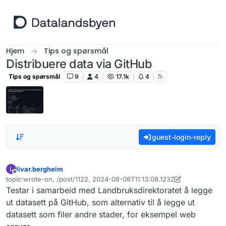
Hopp til innhold
Hjem
Tips og spørsmål
Distribuere data via GitHub
Tips og spørsmål
9
4
17.1k
4
guest-login-reply
livar.bergheim
L
Frakoblet
topic:wrote-on, /post/1122, 2024-08-08T11:13:08.123Z
Sist endret av livar.bergheim
Testar i samarbeid med Landbruksdirektoratet å legge
ut datasett på GitHub, som alternativ til å legge ut
datasett som filer andre stader, for eksempel web