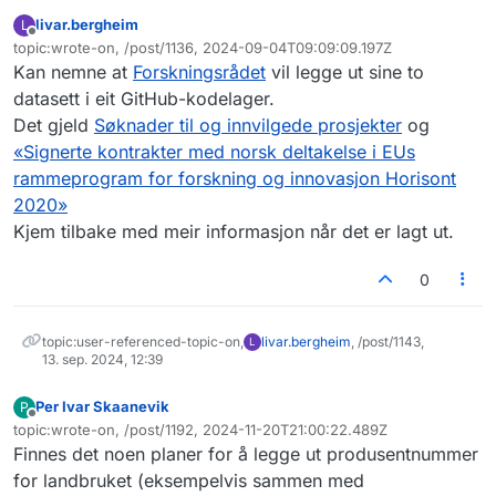
livar.bergheim
L
Frakoblet
topic:wrote-on, /post/1136, 2024-09-04T09:09:09.197Z
Sist endret av
Kan nemne at
Forskningsrådet
vil legge ut sine to
datasett i eit GitHub-kodelager.
Det gjeld
Søknader til og innvilgede prosjekter
og
«Signerte kontrakter med norsk deltakelse i EUs
rammeprogram for forskning og innovasjon Horisont
2020»
Kjem tilbake med meir informasjon når det er lagt ut.
0
topic:user-referenced-topic-on,
livar.bergheim
, /post/1143,
L
13. sep. 2024, 12:39
Per Ivar Skaanevik
P
Frakoblet
topic:wrote-on, /post/1192, 2024-11-20T21:00:22.489Z
Sist endret av
Finnes det noen planer for å legge ut produsentnummer
for landbruket (eksempelvis sammen med