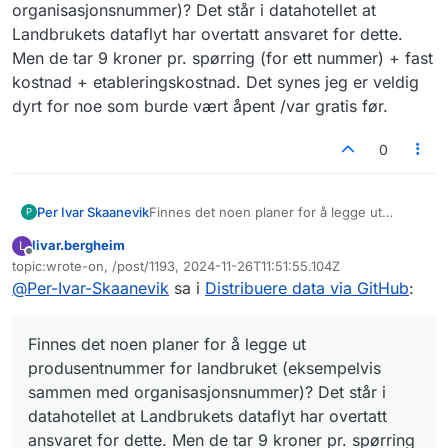
organisasjonsnummer)? Det står i datahotellet at
Landbrukets dataflyt har overtatt ansvaret for dette.
Men de tar 9 kroner pr. spørring (for ett nummer) + fast
kostnad + etableringskostnad. Det synes jeg er veldig
dyrt for noe som burde vært åpent /var gratis før.
0
Per Ivar Skaanevik
Finnes det noen planer for å legge ut
P
produsentnummer for landbruket
livar.bergheim
L
(eksempelvis sammen med
Frakoblet
topic:wrote-on, /post/1193, 2024-11-26T11:51:55.104Z
organisasjonsnummer)? Det står i
Sist endret av
@
Per-Ivar-Skaanevik
sa i
Distribuere data via GitHub
:
datahotellet at Landbrukets dataflyt har
overtatt ansvaret for dette. Men de tar 9
kroner pr. spørring (for ett nummer) + fast
Finnes det noen planer for å legge ut
kostnad + etableringskostnad. Det synes jeg
er veldig dyrt for noe som burde vært åpent
produsentnummer for landbruket (eksempelvis
/var gratis før.
sammen med organisasjonsnummer)? Det står i
datahotellet at Landbrukets dataflyt har overtatt
ansvaret for dette. Men de tar 9 kroner pr. spørring