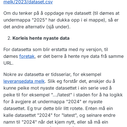
melk/2023/dataset.csv
Om du tenker på å oppdage nye datasett (til dømes at
undermappa "2025" har dukka opp i ei mappe), så er
det andre alternativ (sjå under).
Korleis hente nyaste data
For datasetta som blir erstatta med ny versjon, til
dømes
foretak
, er det berre å hente nye data frå samme
URL.
Nokre av datasetta er tidsseriar, for eksempel
leveransedata melk
. Slik eg forstår det, ønskjer du å
kunne peike mot nyaste datasettet i ein serie ved å
peike til for eksempel ".../latest" i staden for å ha logikk
for å avgjere at undermappa "2024" er nyaste
datasettet. Eg trur dette blir litt rotete. Enten må ein
kalle datasettet "2024" for "latest", og seinare endre
namn til "2024" når det kjem nytt, eller så må ein