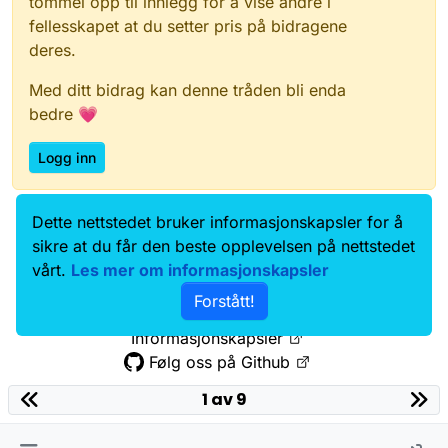
tommel opp til innlegg for å vise andre i
fellesskapet at du setter pris på bidragene
deres.
Med ditt bidrag kan denne tråden bli enda
bedre 💗
Logg inn
Dette nettstedet bruker informasjonskapsler for å
Data.norge.no
Kontakt oss
sikre at du får den beste opplevelsen på nettstedet
Samtykke og brukervilkår
vårt.
Les mer om informasjonskapsler
Tilgjengelighetserklæring
Forstått!
Personvernerklæring
Informasjonskapsler
Følg oss på Github
1 av 9