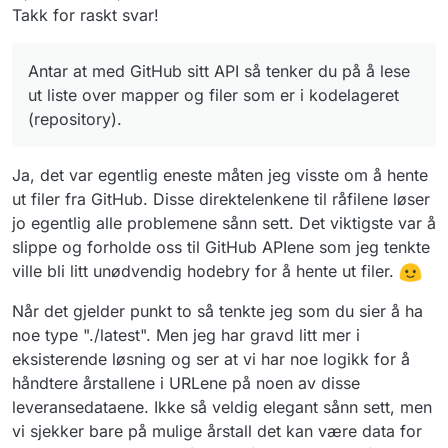
Sist endret av
Takk for raskt svar!
Antar at med GitHub sitt API så tenker du på å lese
ut liste over mapper og filer som er i kodelageret
(repository).
Ja, det var egentlig eneste måten jeg visste om å hente
ut filer fra GitHub. Disse direktelenkene til råfilene løser
jo egentlig alle problemene sånn sett. Det viktigste var å
slippe og forholde oss til GitHub APIene som jeg tenkte
ville bli litt unødvendig hodebry for å hente ut filer.
Når det gjelder punkt to så tenkte jeg som du sier å ha
noe type "./latest". Men jeg har gravd litt mer i
eksisterende løsning og ser at vi har noe logikk for å
håndtere årstallene i URLene på noen av disse
leveransedataene. Ikke så veldig elegant sånn sett, men
vi sjekker bare på mulige årstall det kan være data for