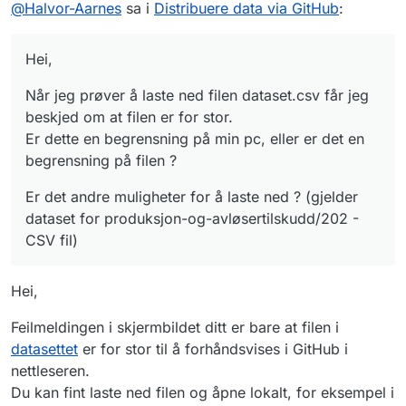
@
Halvor-Aarnes
sa i
Distribuere data via GitHub
:
Er dette en begrensning på min pc, eller er det
Er det andre muligheter for å laste ned ?
en begrensning på filen ?
(gjelder dataset for produksjon-og-
avløsertilskudd/202 - CSV fil)
Hei,
Når jeg prøver å laste ned filen dataset.csv får jeg
beskjed om at filen er for stor.
Er dette en begrensning på min pc, eller er det en
begrensning på filen ?
Er det andre muligheter for å laste ned ? (gjelder
dataset for produksjon-og-avløsertilskudd/202 -
CSV fil)
Hei,
Feilmeldingen i skjermbildet ditt er bare at filen i
datasettet
er for stor til å forhåndsvises i GitHub i
nettleseren.
Du kan fint laste ned filen og åpne lokalt, for eksempel i