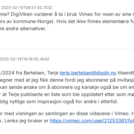
4, 2025-02-13T08:57:43.703Z
ne? DigiViken vurderer å ta i bruk Vimeo for noen av sine
ers av kommune-Norge). Hvis det ikke finnes elementære fu
e andre alternativer.
, 2025-02-14T14:18:05.454Z
2/2024 fra Bertelsen, Terje
terje.bertelsen@digdir.no
tilsendt
egner med at jeg fikk denne fordi jeg abonnerer på invitasj
 kan sende ønske om å abonnere og kanskje også be om en k
t Terje publiserte en liste som ble oppdatert etter som m
ig nyttige som inspirasjon også for andre i ettertid.
mer med visningen av samlingen av disse videoene i Vimeo
to. Lenka jeg bruker er
https://vimeo.com/user/21253381/f