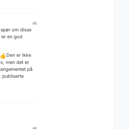
#5
g spør om disse
o er en god
Den er ikke
v, men det er
rrangementet på
 publiserte
#6