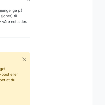
jengelige på
joner) til
v våre nettsider.
get,
-post eller
pet at du