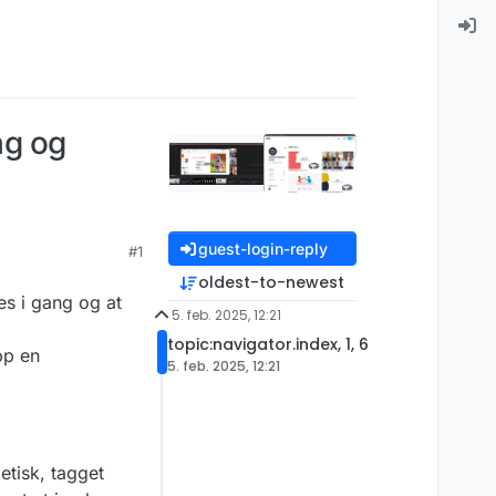
ng og
guest-login-reply
#1
oldest-to-newest
es i gang og at
5. feb. 2025, 12:21
topic:navigator.index, 1, 6
pp en
5. feb. 2025, 12:21
etisk, tagget