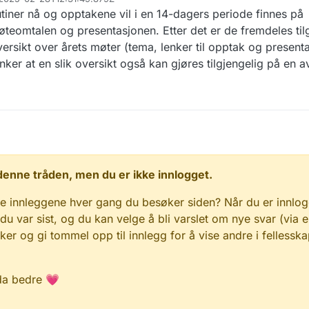
iner nå og opptakene vil i en 14-dagers periode finnes på
mtalen og presentasjonen. Etter det er de fremdeles tilg
sikt over årets møter (tema, lenker til opptak og presentas
enker at en slik oversikt også kan gjøres tilgjengelig på en a
 i denne tråden, men du er ikke innlogget.
e innleggene hver gang du besøker siden? Når du er innlog
 du var sist, og du kan velge å bli varslet om nye svar (via e
r og gi tommel opp til innlegg for å vise andre i fellesska
da bedre 💗