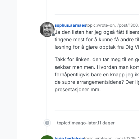
sophus.aarnaes
topic:wrote-on, /post/1300
Sist endret av
Ja den listen har jeg også fått tilse
Frakoblet
tingene mest for å kunne få andre t
løsning for å gjøre opptak fra DigiVi
Takk for linken, den tar meg til en 
søkbar men men. Hvordan man kommer
forhåpentligvis bare en knapp jeg i
de supre arrangementsidene? Der lig
presentasjoner mm.
topic:timeago-later,11 dager
terje.bertelsen
topic:wrote-on, /post/1309