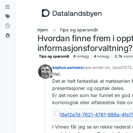
Hopp til innhold
Hjem
Tips og spørsmål
Hvordan finne frem i oppt
informasjonsforvaltning?
Tips og spørsmål
6
innlegg
4
innlegg
2.7k
visni
sophus.aarnaes
topic:wrote-on, /post/1273
Sist endret av
Hei.
Frakoblet
Det er helt fantastisk at møteserien
presentasjoner og opptak deles.
Er det noen som har funnet en god 
kornologisk eller alfabestisk liste o
I Vimeo får jeg se en rekke nederst 