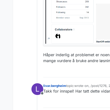
Håper inderlig at problemet er noen
mange vurdere å bruke andre løsnin
livar.bergheim
topic:wrote-on, /post/1276,
L
Sist endret av
Takk for innspel! Har tatt dette vida
Frakoblet