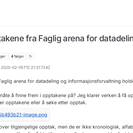
akene fra Faglig arena for datadeli
nger
4
følger
, 2025-02-05T12:21:37.724Z
 Faglig arena for datadeling og informasjonsforvaltning hold
måte å finne frem i opptakene på? Jeg klarer verken å få o
ver opptakene eller å søke etter opptak.
over tilgjengelige opptak, men de er ikke kronologisk, alfab