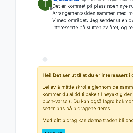
T
Sist endret av
Det er kommet på plass noen nye rut
Frakoblet
Arrangementssiden sammen med møteo
Vimeo området. Jeg sender ut en over
interesserte på slutten av året, og t
Hei! Det ser ut til at du er interessert
Lei av å måtte skrolle gjennom de samm
kommer du alltid tilbake til nøyaktig der
push-varsel). Du kan også lagre bokmerke
setter pris på bidragene deres.
Med ditt bidrag kan denne tråden bli en