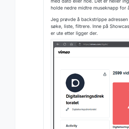
med dato eller noe. Det er heller ing
holde nedre midtre museknapp for å
Jeg prøvde å backstrippe adressen o
søke, liste, filtrere. Inne på Showc
er ute etter ligger der.