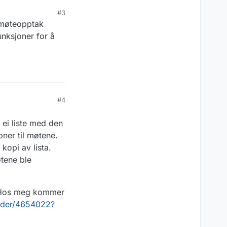
#3
 møteopptak
nksjoner for å
#4
 ei liste med den
oner til møtene.
opi av lista.
øtene ble
. Hos meg kommer
older/4654022?