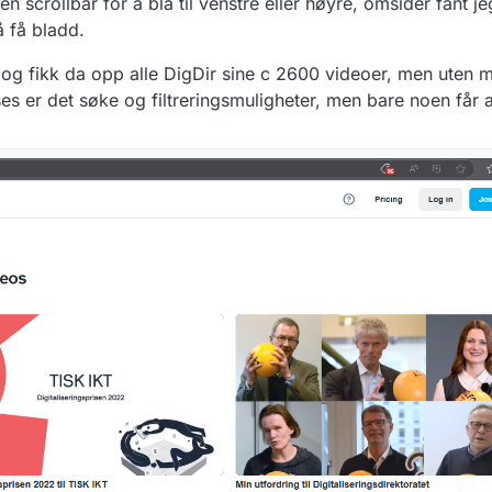
en scrollbar for å bla til venstre eller høyre, omsider fant je
 få bladd.
g fikk da opp alle DigDir sine c 2600 videoer, men uten mul
ases er det søke og filtreringsmuligheter, men bare noen får