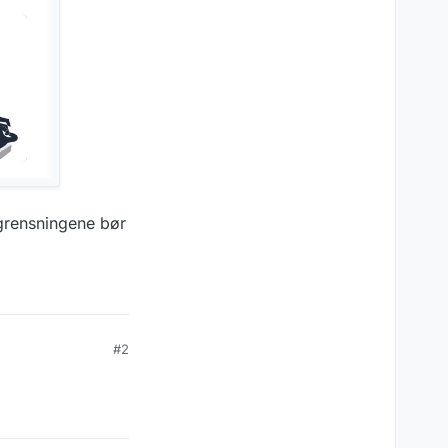
egrensningene bør
#2