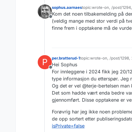
sophus.aarnaes
topic:wrote-on, /post/129
Sist endret av
Kom det noen tilbakemelding på den
Frakoblet
(veldig mange med stor verdi på tv
finne frem i opptakene må de vurder
per.bratterud-1
topic:wrote-on, /post/1298
P
Sist endret av
Hei Sophus
Frakoblet
For innleggene i 2024 fikk jeg 20/1
type informasjon du etterspør. Jeg r
Og det er vel @terje-bertelsen man
Det som hadde vært enda bedre var a
gjennomført. Disse opptakene er veld
Forøvrig har jeg ikke noen proble
de opp sortert etter publiseringsda
isPrivate=false