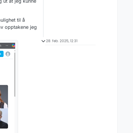
g ut at jeg kunne
ighet til å
 av opptakene jeg
28. feb. 2025, 12:31