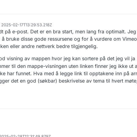
, 2025-02-17T13:29:53.218Z
ndt på e-post. Det er en bra start, men lang fra optimalt. Je
il å bruke disse gode ressursene og for å vurdere om Vime
ken eller andre nettverk bedre tilgjengelig.
god visning av mappen hvor jeg kan sortere på det jeg vil ja
 til den mappe-visningen uten linken finner jeg ikke ut a
kke har funnet. Hva med å legge link til opptakene inn på a
ger det en god (søkbar) beskrivelse av tema til hvert møte,
, 2025-02-28T12:31:49.879Z