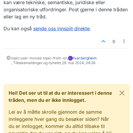
kan være tekniske, semantiske, juridiske eller
organisatoriske utfordringer. Post gjerne i denne tråden
eller lag en ny tråd.
Du kan også
sende oss innspill direkte
.
0
topic:user-moved-topic-from-on,
livar.bergheim
L
, Tilbakemeldinger og nyheter,
29. mai 2024, 08:26
Hei! Det ser ut til at du er interessert i denne
tråden, men du er ikke innlogget.
Lei av å måtte skrolle gjennom de samme
innleggene hver gang du besøker siden? Når
du er innlogget, kommer du alltid tilbake til