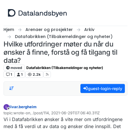
Hopp til innhold
Hjem
Arenaer og prosjekter
Arkiv
Datafabrikken (Tilbakemeldinger og nyheter)
Hvilke utfordringer møter du når du
ønsker å finne, forstå og få tilgang til
data?
moved
Datafabrikken (Tilbakemeldinger og nyheter)
1
1
2.2k
guest-login-reply
livar.bergheim
L
Frakoblet
topic:wrote-on, /post/114, 2021-06-29T07:06:40.311Z
Sist endret av
Vi i Datafabrikken ønsker å vite mer om utfordringene
med å få verdi ut av data og ønsker dine innspill. Det