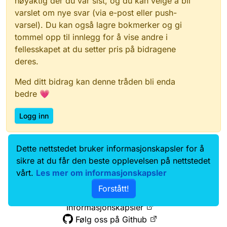
nøyaktig der du var sist, og du kan velge å bli
varslet om nye svar (via e-post eller push-
varsel). Du kan også lagre bokmerker og gi
tommel opp til innlegg for å vise andre i
fellesskapet at du setter pris på bidragene
deres.
Med ditt bidrag kan denne tråden bli enda
bedre 💗
Logg inn
Dette nettstedet bruker informasjonskapsler for å
Data.norge.no
Kontakt oss
sikre at du får den beste opplevelsen på nettstedet
Samtykke og brukervilkår
vårt.
Les mer om informasjonskapsler
Tilgjengelighetserklæring
Forstått!
Personvernerklæring
Informasjonskapsler
Følg oss på Github