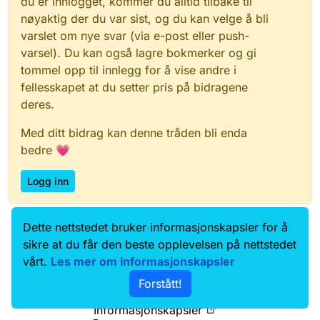
du er innlogget, kommer du alltid tilbake til
nøyaktig der du var sist, og du kan velge å bli
varslet om nye svar (via e-post eller push-
varsel). Du kan også lagre bokmerker og gi
tommel opp til innlegg for å vise andre i
fellesskapet at du setter pris på bidragene
deres.
Med ditt bidrag kan denne tråden bli enda
bedre 💗
Logg inn
Dette nettstedet bruker informasjonskapsler for å
Data.norge.no
Kontakt oss
sikre at du får den beste opplevelsen på nettstedet
Samtykke og brukervilkår
vårt.
Les mer om informasjonskapsler
Tilgjengelighetserklæring
Forstått!
Personvernerklæring
Informasjonskapsler