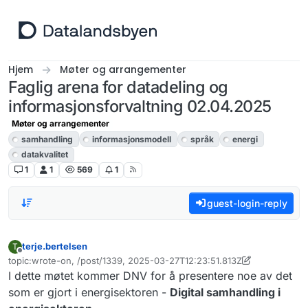
Hopp til innhold
Hjem
Møter og arrangementer
Faglig arena for datadeling og
informasjonsforvaltning 02.04.2025
Møter og arrangementer
samhandling
informasjonsmodell
språk
energi
datakvalitet
1
1
569
1
guest-login-reply
terje.bertelsen
T
Frakoblet
topic:wrote-on, /post/1339, 2025-03-27T12:23:51.813Z
Sist endret av terje.bertelsen
I dette møtet kommer DNV for å presentere noe av det
som er gjort i energisektoren -
Digital samhandling i