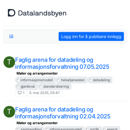
Hopp til innhold
Logg inn for å publisere innlegg
Faglig arena for datadeling og
T
informasjonsforvaltning 07.05.2025
Møter og arrangementer
informasjonsmodell
helsetjenesten
datadeling
gjenbruk
standardisering
1
5. mai 2025, 05:47
Faglig arena for datadeling og
T
informasjonsforvaltning 02.04.2025
Møter og arrangementer
samhandling
informasjonsmodell
språk
energi