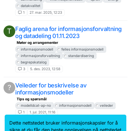
datakvalitet
1
27. mar. 2025, 12:23
Faglig arena for informasjonsforvaltning
T
og datadeling 01.11.2023
Møter og arrangementer
informasjonsmodell
felles informasjonsmodell
informasjonsforvaltning
standardisering
begrepskatalog
3
5. des. 2023, 12:58
Veileder for beskrivelse av
?
informasjonsmodeller
Tips og spørsmål
modelldcat-ap-no
informasjonsmodell
veileder
1
1. jul. 2021, 11:16
Dette nettstedet bruker informasjonskapsler for å
Data.norge.no
Kontakt oss
sikre at du får den beste opplevelsen på nettstedet