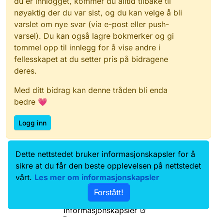
du er innlogget, kommer du alltid tilbake til
nøyaktig der du var sist, og du kan velge å bli
varslet om nye svar (via e-post eller push-
varsel). Du kan også lagre bokmerker og gi
tommel opp til innlegg for å vise andre i
fellesskapet at du setter pris på bidragene
deres.
Med ditt bidrag kan denne tråden bli enda
bedre 💗
Logg inn
Dette nettstedet bruker informasjonskapsler for å
Data.norge.no
Kontakt oss
sikre at du får den beste opplevelsen på nettstedet
Samtykke og brukervilkår
vårt.
Les mer om informasjonskapsler
Tilgjengelighetserklæring
Forstått!
Personvernerklæring
Informasjonskapsler