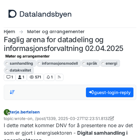
Hopp til innhold
Hjem
Møter og arrangementer
Faglig arena for datadeling og
informasjonsforvaltning 02.04.2025
Møter og arrangementer
samhandling
informasjonsmodell
språk
energi
datakvalitet
1
1
571
1
guest-login-reply
terje.bertelsen
T
Frakoblet
topic:wrote-on, /post/1339, 2025-03-27T12:23:51.813Z
Sist endret av terje.bertelsen
I dette møtet kommer DNV for å presentere noe av det
som er gjort i energisektoren -
Digital samhandling i