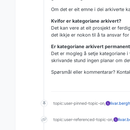
Om det er eit emne i dei arkiverte kat
Kvifor er kategoriane arkivert?
Det kan vere at eit prosjekt er ferdi
det ikkje er nokon til å ta ansvar fo
Er kategoriane arkivert permanen
Det er mogleg å setje kategoriane i v
skrivande stund ingen planar om det
Spørsmål eller kommentarar? Konta
topic:user-pinned-topic-on,
livar.berg
L
topic:user-referenced-topic-on,
livar.
L