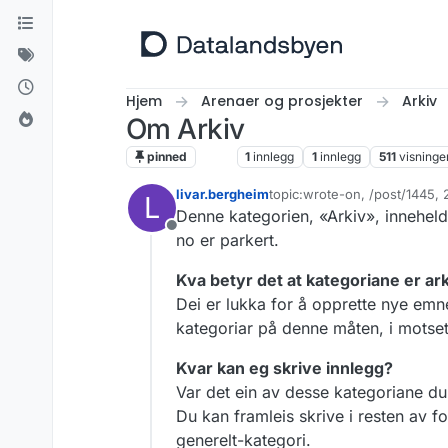
Hopp til innhold
Hjem
Arenaer og prosjekter
Arkiv
Om Arkiv
pinned
Arkiv
1
innlegg
1
innlegg
511
visninge
livar.bergheim
topic:wrote-on, /post/1445,
L
Sist endret av livar.bergheim
Denne kategorien, «Arkiv», inneheld
Frakoblet
no er parkert.
Kva betyr det at kategoriane er ar
Dei er lukka for å opprette nye emne
kategoriar på denne måten, i motsetna
Kvar kan eg skrive innlegg?
Var det ein av desse kategoriane du v
Du kan framleis skrive i resten av f
generelt-kategori.