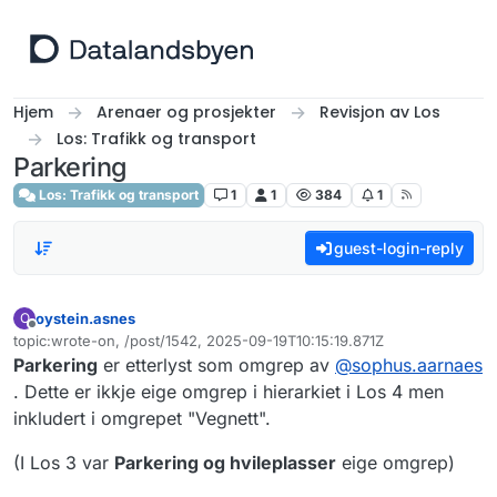
Hopp til innhold
Hjem
Arenaer og prosjekter
Revisjon av Los
Los: Trafikk og transport
Parkering
Los: Trafikk og transport
1
1
384
1
guest-login-reply
oystein.asnes
O
Frakoblet
topic:wrote-on, /post/1542, 2025-09-19T10:15:19.871Z
Sist endret av
Parkering
er etterlyst som omgrep av
@
sophus.aarnaes
. Dette er ikkje eige omgrep i hierarkiet i Los 4 men
inkludert i omgrepet "Vegnett".
(I Los 3 var
Parkering og hvileplasser
eige omgrep)