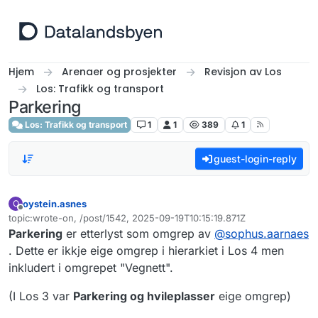
Hopp til innhold
Hjem
Arenaer og prosjekter
Revisjon av Los
Los: Trafikk og transport
Parkering
Los: Trafikk og transport
1
1
389
1
guest-login-reply
oystein.asnes
O
Frakoblet
topic:wrote-on, /post/1542, 2025-09-19T10:15:19.871Z
Sist endret av
Parkering
er etterlyst som omgrep av
@
sophus.aarnaes
. Dette er ikkje eige omgrep i hierarkiet i Los 4 men
inkludert i omgrepet "Vegnett".
(I Los 3 var
Parkering og hvileplasser
eige omgrep)