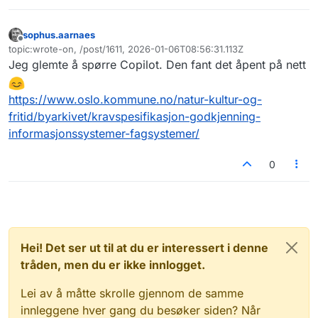
sophus.aarnaes
Frakoblet
topic:wrote-on, /post/1611, 2026-01-06T08:56:31.113Z
Sist endret av
Jeg glemte å spørre Copilot. Den fant det åpent på nett
https://www.oslo.kommune.no/natur-kultur-og-
fritid/byarkivet/kravspesifikasjon-godkjenning-
informasjonssystemer-fagsystemer/
0
Hei! Det ser ut til at du er interessert i denne
tråden, men du er ikke innlogget.
Lei av å måtte skrolle gjennom de samme
innleggene hver gang du besøker siden? Når