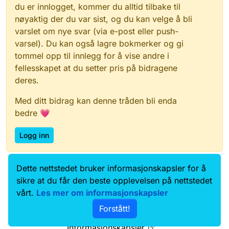
du er innlogget, kommer du alltid tilbake til
nøyaktig der du var sist, og du kan velge å bli
varslet om nye svar (via e-post eller push-
varsel). Du kan også lagre bokmerker og gi
tommel opp til innlegg for å vise andre i
fellesskapet at du setter pris på bidragene
deres.
Med ditt bidrag kan denne tråden bli enda
bedre 💗
Logg inn
Dette nettstedet bruker informasjonskapsler for å
Data.norge.no
Kontakt oss
sikre at du får den beste opplevelsen på nettstedet
Samtykke og brukervilkår
vårt.
Les mer om informasjonskapsler
Tilgjengelighetserklæring
Forstått!
Personvernerklæring
Informasjonskapsler