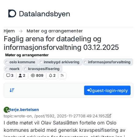
Hopp til innhold
Hjem
Møter og arrangementer
Faglig arena for datadeling og
informasjonsforvaltning 03.12.2025
Møter og arrangementer
oslo kommune
innebygd arkivering
informasjonsforvaltning
noark
kravspesifisering
3
2
809
2
guest-login-reply
terje.bertelsen
T
Frakoblet
topic:wrote-on, /post/1592, 2025-11-27T08:49:24.195Z
Sist endret av terje.bertelsen
I dette møtet vil Olav Sataslåtten fortelle om Oslo
kommunes arbeid med generisk kravspesifisering av